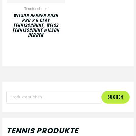
Tennisschuhe
WILSON HERREN RUSH
PRO 2.5 CLAY
TENNISSCHUHE, WEISS T
ENNISSCHUHE WILSON H
ERREN
S
M
M
SUCHEN
u
i
a
c
n
x
h
.
.
TENNIS PRODUKTE