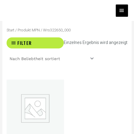
Zum
HAUP
Inhalt
springen
Start
/ Produkt MPN / Wrs322650_000
FILTER
Einzelnes Ergebnis wird angezeigt