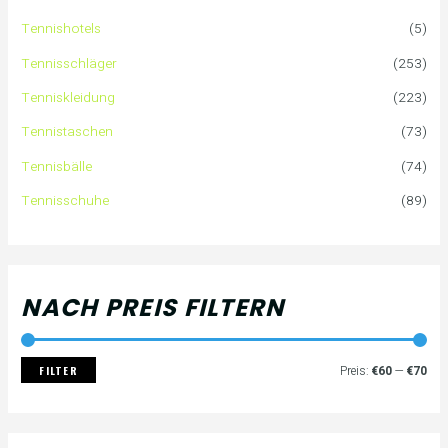
e
P
P
Tennishotels
(5)
n
r
r
Tennisschläger
(253)
n
e
e
Tenniskleidung
(223)
a
i
i
Tennistaschen
(73)
Tennisbälle
(74)
c
s
s
Tennisschuhe
(89)
h
:
NACH PREIS FILTERN
FILTER
Preis:
€60
—
€70