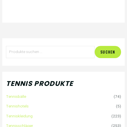
S
SUCHEN
u
c
h
TENNIS PRODUKTE
e
Tennisbälle
(74)
n
Tennishotels
(5)
n
Tenniskleidung
(223)
a
Tennisschläger
(253)