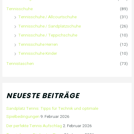
Tennisschuhe
(89)
c
Tennisschuhe / Allcourtschuhe
(31)
h
Tennisschuhe / Sandplatzschuhe
(26)
:
Tennisschuhe / Teppichschuhe
(10)
Tennisschuhe Herren
(12)
Tennisschuhe Kinder
(10)
Tennistaschen
(73)
NEUESTE BEITRÄGE
Sandplatz Tennis: Tipps für Technik und optimale
Spielbedingungen
9. Februar 2026
Der perfekte Tennis Aufschlag
2. Februar 2026