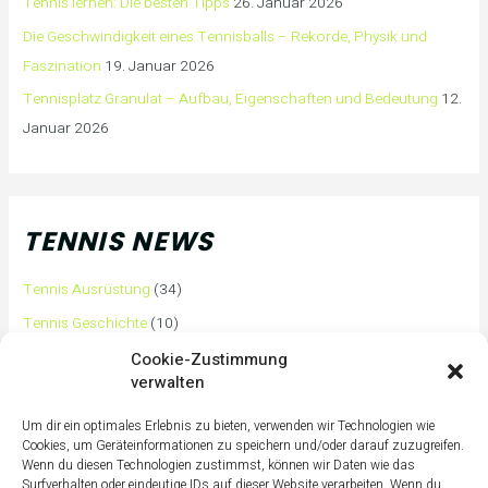
Tennis lernen: Die besten Tipps
26. Januar 2026
Die Geschwindigkeit eines Tennisballs – Rekorde, Physik und
Faszination
19. Januar 2026
Tennisplatz Granulat – Aufbau, Eigenschaften und Bedeutung
12.
Januar 2026
TENNIS NEWS
Tennis Ausrüstung
(34)
Tennis Geschichte
(10)
Tennis Tipps und Tricks
(63)
Cookie-Zustimmung
verwalten
Tennis Training
(3)
Tennis Training für Anfänger
(36)
Um dir ein optimales Erlebnis zu bieten, verwenden wir Technologien wie
Cookies, um Geräteinformationen zu speichern und/oder darauf zuzugreifen.
Tennisass Profis
(7)
Wenn du diesen Technologien zustimmst, können wir Daten wie das
Surfverhalten oder eindeutige IDs auf dieser Website verarbeiten. Wenn du