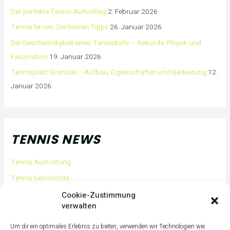
Der perfekte Tennis Aufschlag
2. Februar 2026
Tennis lernen: Die besten Tipps
26. Januar 2026
Die Geschwindigkeit eines Tennisballs – Rekorde, Physik und
Faszination
19. Januar 2026
Tennisplatz Granulat – Aufbau, Eigenschaften und Bedeutung
12.
Januar 2026
TENNIS NEWS
Tennis Ausrüstung
Tennis Geschichte
Tennis Tipps und Tricks
Cookie-Zustimmung
verwalten
Tennis Training
Tennis Training für Anfänger
Um dir ein optimales Erlebnis zu bieten, verwenden wir Technologien wie