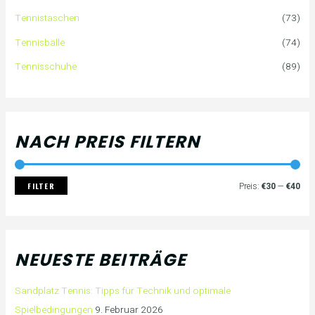
a
i
i
Tennistaschen
(73)
Tennisbälle
(74)
c
s
s
Tennisschuhe
(89)
h
:
NACH PREIS FILTERN
FILTER
Preis:
€30
—
€40
NEUESTE BEITRÄGE
Sandplatz Tennis: Tipps für Technik und optimale
Spielbedingungen
9. Februar 2026