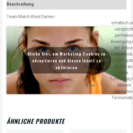
Beschreibung
Team Match Kleid Damen
erhältlich u
versprich
perfekten
Der
Bewegung m
Team
der Wilso
Klicke hier, um Marketing-Cookies zu
Match
tennis-
Tenniskleid
akzeptieren und diesen Inhalt zu
Kleid
point
für ein gut
Damen
DE
Gefühl au
aktivieren
ist für
dem
34.95
Tennisplatz 
€ bei
deinem
nächsten
Tennismatc
ÄHNLICHE PRODUKTE