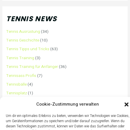
TENNIS NEWS
Tennis Ausrüstung
(34)
Tennis Geschichte
(10)
Tennis Tipps und Tricks
(63)
Tennis Training
(3)
Tennis Training für Anfänger
(36)
Tennisass Profis
(7)
Tennisbälle
(4)
Tennisplatz
(1)
Tennisschläger
(12)
Cookie-Zustimmung verwalten
Tennisschuhe
(4)
Um dir ein optimales Erlebnis zu bieten, verwenden wir Technologien wie Cookies,
Tennistaschen
(2)
um Geräteinformationen zu speichern und/oder darauf zuzugreifen. Wenn du
diesen Technologien zustimmst, können wir Daten wie das Surfverhalten oder
Tennisurlaub
(1)