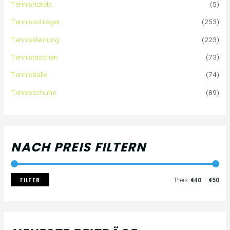
Tennishotels
(5)
n
r
r
Tennisschläger
(253)
n
e
e
Tenniskleidung
(223)
a
i
i
Tennistaschen
(73)
Tennisbälle
(74)
c
s
s
Tennisschuhe
(89)
h
:
NACH PREIS FILTERN
FILTER
Preis:
€40
—
€50