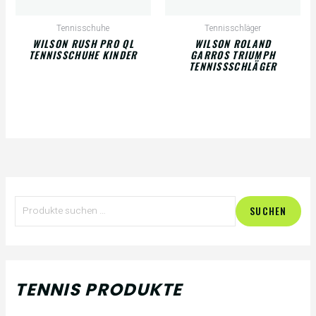
Tennisschuhe
Tennisschläger
WILSON RUSH PRO QL
WILSON ROLAND
TENNISSCHUHE KINDER
GARROS TRIUMPH
TENNISSSCHLÄGER
S
M
M
SUCHEN
u
i
a
c
n
x
h
.
.
TENNIS PRODUKTE
e
P
P