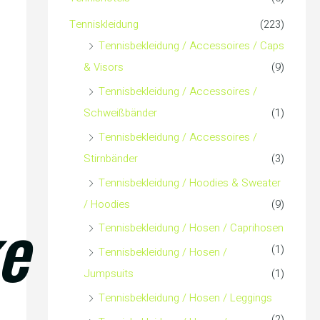
c
Tenniskleidung
(223)
h
Tennisbekleidung / Accessoires / Caps
& Visors
(9)
:
Tennisbekleidung / Accessoires /
Schweißbänder
(1)
Tennisbekleidung / Accessoires /
Stirnbänder
(3)
Tennisbekleidung / Hoodies & Sweater
/ Hoodies
(9)
e
Tennisbekleidung / Hosen / Caprihosen
(1)
Tennisbekleidung / Hosen /
Jumpsuits
(1)
Tennisbekleidung / Hosen / Leggings
(2)