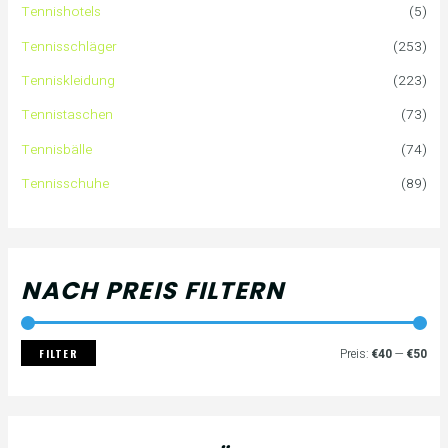
Tennishotels
(5)
n
r
r
Tennisschläger
(253)
n
e
e
Tenniskleidung
(223)
a
i
i
Tennistaschen
(73)
Tennisbälle
(74)
c
s
s
Tennisschuhe
(89)
h
:
NACH PREIS FILTERN
FILTER
Preis:
€40
—
€50