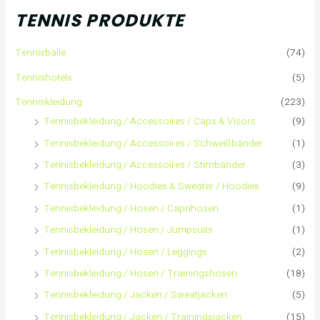
h
TENNIS PRODUKTE
e
Tennisbälle
(74)
n
Tennishotels
(5)
n
Tenniskleidung
(223)
Tennisbekleidung / Accessoires / Caps & Visors
(9)
a
Tennisbekleidung / Accessoires / Schweißbänder
(1)
c
Tennisbekleidung / Accessoires / Stirnbänder
(3)
h
Tennisbekleidung / Hoodies & Sweater / Hoodies
(9)
Tennisbekleidung / Hosen / Caprihosen
(1)
:
Tennisbekleidung / Hosen / Jumpsuits
(1)
Tennisbekleidung / Hosen / Leggings
(2)
Tennisbekleidung / Hosen / Trainingshosen
(18)
Tennisbekleidung / Jacken / Sweatjacken
(5)
Tennisbekleidung / Jacken / Trainingsjacken
(15)