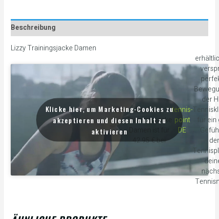
Beschreibung
Lizzy Trainingsjacke Damen
erhältli
verspr
perfe
Bewegu
der 
Klicke hier, um Marketing-Cookies zu
Der Lizzy
tennis-
Tennisk
akzeptieren und diesen Inhalt zu
Trainingsjacke
point
für ein
Damen ist für
DE
Gefüh
aktivieren
42.95 € bei
de
Tennispl
dei
näch
Tennis