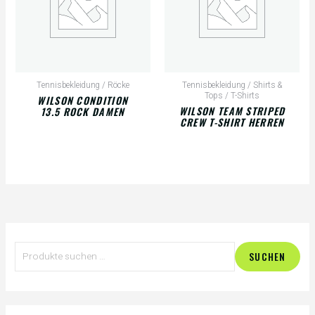
Tennisbekleidung / Röcke
Tennisbekleidung / Shirts &
Tops / T-Shirts
WILSON CONDITION
WILSON TEAM STRIPED
13.5 ROCK DAMEN
CREW T-SHIRT HERREN
S
SUCHEN
u
c