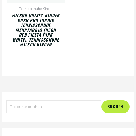
Tennisschuhe Kinder
WILSON UNISEX-KINDER
RUSH PRO JUNIOR
TENNISSCHUHE
MEHRFARBIG (NEON
RED FIESTA PINK
WHITE), TENNISSCHUHE
WILSON KINDER
S
M
M
SUCHEN
u
i
a
c
n
x
h
.
.