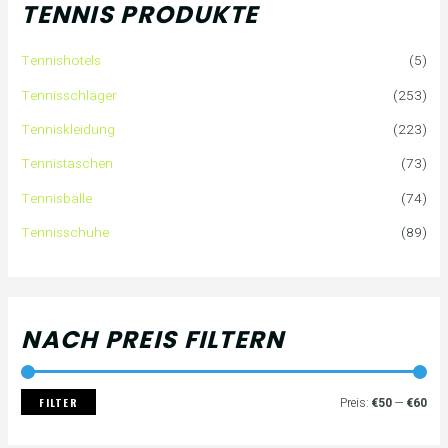
TENNIS PRODUKTE
e
P
P
Tennishotels
(5)
n
r
r
Tennisschläger
(253)
n
e
e
Tenniskleidung
(223)
a
i
i
Tennistaschen
(73)
Tennisbälle
(74)
c
s
s
Tennisschuhe
(89)
h
:
NACH PREIS FILTERN
FILTER
Preis:
€50
—
€60