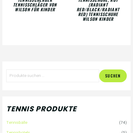
TENNISSCHLÄGER VON
(RADIANT
WILSON FÜR KINDER
RED/BLACK/RADIANT
RED) TENNISSCHUHE
WILSON KINDER
S
SUCHEN
u
c
h
TENNIS PRODUKTE
e
Tennisbälle
(74)
n
Tennishotels
(5)