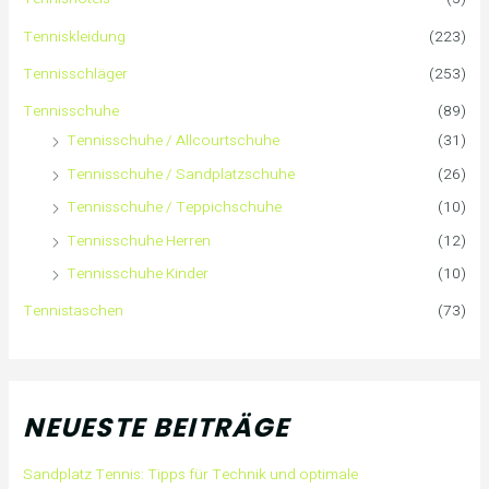
n
Tenniskleidung
(223)
a
Tennisschläger
(253)
Tennisschuhe
(89)
c
Tennisschuhe / Allcourtschuhe
(31)
h
Tennisschuhe / Sandplatzschuhe
(26)
:
Tennisschuhe / Teppichschuhe
(10)
Tennisschuhe Herren
(12)
Tennisschuhe Kinder
(10)
Tennistaschen
(73)
NEUESTE BEITRÄGE
Sandplatz Tennis: Tipps für Technik und optimale