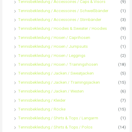
Tennisbekleidung / Accessoires / Caps & Visors
(9)
a
Tennisbekleidung / Accessoires / Schweißbänder
(1)
c
Tennisbekleidung / Accessoires / Stirnbänder
(3)
h
Tennisbekleidung / Hoodies & Sweater / Hoodies
(9)
Tennisbekleidung / Hosen / Caprihosen
(1)
:
Tennisbekleidung / Hosen / Jumpsuits
(1)
Tennisbekleidung / Hosen / Leggings
(2)
Tennisbekleidung / Hosen / Trainingshosen
(18)
Tennisbekleidung / Jacken / Sweatjacken
(5)
Tennisbekleidung / Jacken / Trainingsjacken
(15)
Tennisbekleidung / Jacken / Westen
(6)
Tennisbekleidung / Kleider
(7)
Tennisbekleidung / Röcke
(15)
Tennisbekleidung / Shirts & Tops / Langarm
(1)
Tennisbekleidung / Shirts & Tops / Polos
(14)