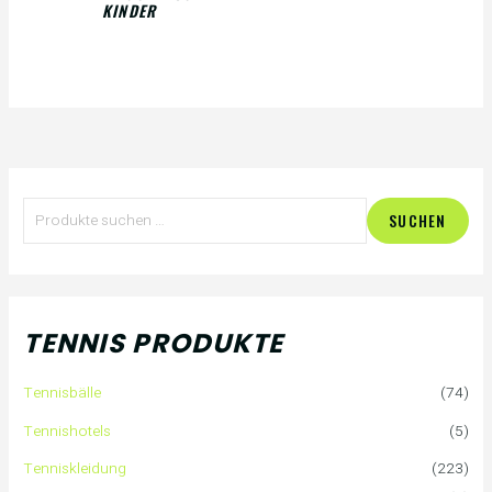
KINDER
S
SUCHEN
u
c
h
TENNIS PRODUKTE
e
Tennisbälle
(74)
n
Tennishotels
(5)
n
Tenniskleidung
(223)