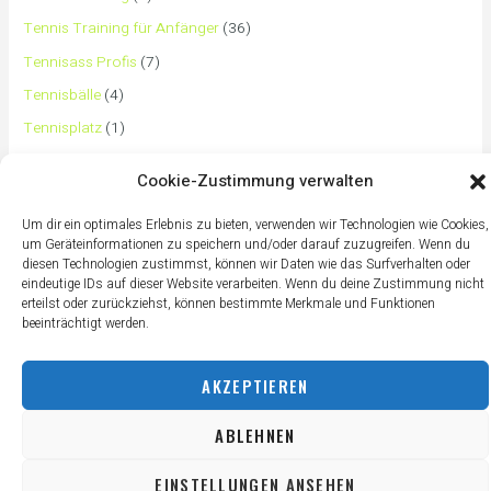
Tennis Training für Anfänger
(36)
Tennisass Profis
(7)
Tennisbälle
(4)
Tennisplatz
(1)
Tennisschläger
(12)
Cookie-Zustimmung verwalten
Tennisschuhe
(4)
Um dir ein optimales Erlebnis zu bieten, verwenden wir Technologien wie Cookies,
Tennistaschen
(2)
um Geräteinformationen zu speichern und/oder darauf zuzugreifen. Wenn du
Tennisurlaub
(1)
diesen Technologien zustimmst, können wir Daten wie das Surfverhalten oder
eindeutige IDs auf dieser Website verarbeiten. Wenn du deine Zustimmung nicht
erteilst oder zurückziehst, können bestimmte Merkmale und Funktionen
beeinträchtigt werden.
AKZEPTIEREN
ABLEHNEN
EINSTELLUNGEN ANSEHEN