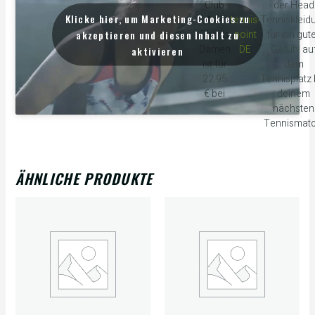
Club
der Head
Klicke hier, um Marketing-Cookies zu
Ann
tennis-
Tenniskleid
akzeptieren und diesen Inhalt zu
Shorts
point
für ein gut
Damen
DE
Gefühl au
aktivieren
ist für
dem
22.95
Tennisplatz 
€ bei
deinem
nächsten
Tennismatc
ÄHNLICHE PRODUKTE