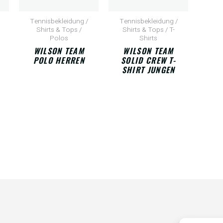
Tennisbekleidung /
Tennisbekleidung /
Shirts & Tops /
Shirts & Tops / T-
Polos
Shirts
WILSON TEAM
WILSON TEAM
POLO HERREN
SOLID CREW T-
SHIRT JUNGEN