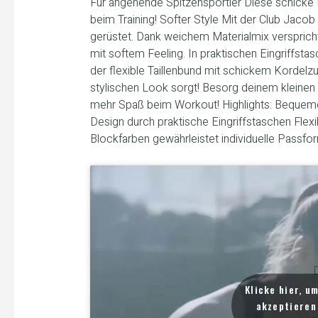
Für angehende Spitzensportler Diese schicke
beim Training! Softer Style Mit der Club Jacob
gerüstet. Dank weichem Materialmix verspric
mit softem Feeling. In praktischen Eingriffsta
der flexible Taillenbund mit schickem Kordel
stylischen Look sorgt! Besorg deinem kleine
mehr Spaß beim Workout! Highlights: Bequeme
Design durch praktische Eingriffstaschen Flexi
Blockfarben gewährleistet individuelle Passfo
D
Klicke hier, u
akzeptieren 