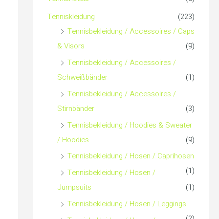
c
Tenniskleidung
(223)
h
Tennisbekleidung / Accessoires / Caps
& Visors
(9)
:
Tennisbekleidung / Accessoires /
Schweißbänder
(1)
Tennisbekleidung / Accessoires /
Stirnbänder
(3)
Tennisbekleidung / Hoodies & Sweater
/ Hoodies
(9)
Tennisbekleidung / Hosen / Caprihosen
(1)
Tennisbekleidung / Hosen /
Jumpsuits
(1)
Tennisbekleidung / Hosen / Leggings
(2)