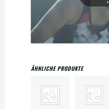
J
a
fü
ÄHNLICHE PRODUKTE