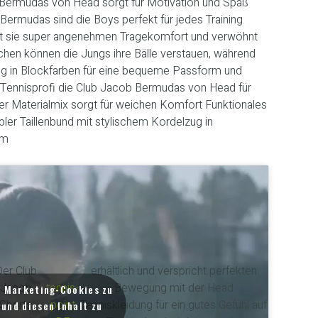
 Bermudas von Head sorgt für Motivation und Spaß
 Bermudas sind die Boys perfekt für jedes Training
ht sie super angenehmen Tragekomfort und verwöhnt
schen können die Jungs ihre Bälle verstauen, während
zug in Blockfarben für eine bequeme Passform und
n Tennisprofi die Club Jacob Bermudas von Head für
r Materialmix sorgt für weichen Komfort Funktionales
bler Taillenbund mit stylischem Kordelzug in
rm
er Club
erhältlich und verspricht perfekten
Jacob
tennis-
Bewegung mit der Head
m Marketing-Cookies zu
Shorts
point
Tenniskleidung für ein gutes Gefühl auf
und diesen Inhalt zu