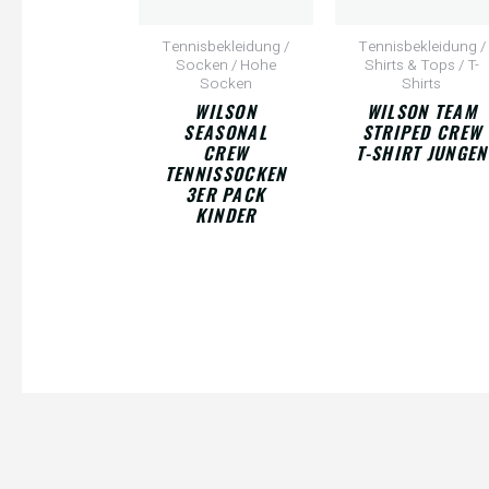
Tennisbekleidung /
Tennisbekleidung /
Socken / Hohe
Shirts & Tops / T-
Socken
Shirts
WILSON
WILSON TEAM
SEASONAL
STRIPED CREW
CREW
T-SHIRT JUNGEN
TENNISSOCKEN
3ER PACK
KINDER