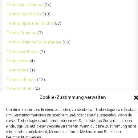
Tennis Ausrüstung
(34)
Tennis Geschichte
(10)
Tennis Tipps und Tricks
(63)
Tennis Training
(3)
Tennis Training für Anfänger
(36)
Tennisass Profis
(7)
Tennisbälle
(4)
Tennisplatz
(1)
Tennisschläger
(12)
Tennisschuhe
(4)
Cookie-Zustimmung verwalten
Tennistaschen
(2)
Tennisurlaub
(1)
Um dir ein optimales Erlebnis zu bieten, verwenden wir Technologien wie Cookies,
um Geräteinformationen zu speichern und/oder darauf zuzugreifen. Wenn du
diesen Technologien zustimmst, können wir Daten wie das Surfverhalten oder
eindeutige IDs auf dieser Website verarbeiten. Wenn du deine Zustimmung nicht
erteilst oder zurückziehst, können bestimmte Merkmale und Funktionen
beeinträchtigt werden.