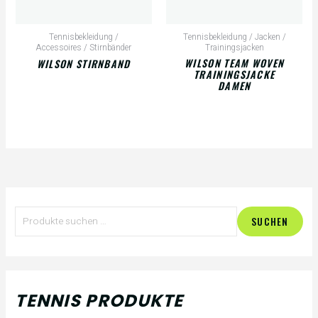
Tennisbekleidung /
Tennisbekleidung / Jacken /
Accessoires / Stirnbänder
Trainingsjacken
WILSON TEAM WOVEN
WILSON STIRNBAND
TRAININGSJACKE
DAMEN
S
SUCHEN
u
c
h
TENNIS PRODUKTE
e