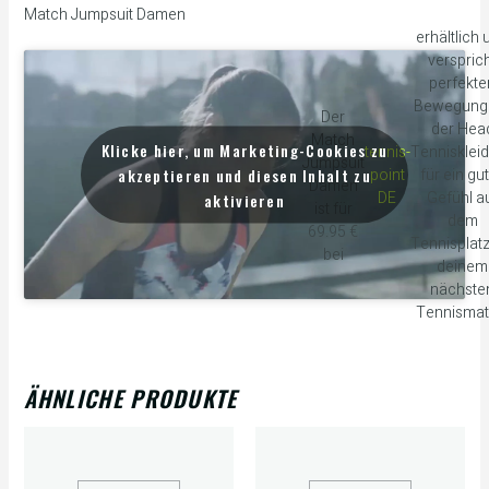
Match Jumpsuit Damen
erhältlich 
verspric
perfekte
Bewegung 
Der
der Hea
Match
Klicke hier, um Marketing-Cookies zu
tennis-
Tennisklei
Jumpsuit
akzeptieren und diesen Inhalt zu
point
für ein gu
Damen
DE
Gefühl a
aktivieren
ist für
dem
69.95 €
Tennisplatz
bei
deinem
nächste
Tennismat
ÄHNLICHE PRODUKTE