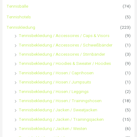
Tennisbälle
(74)
n
Tennishotels
(5)
n
Tenniskleidung
(223)
Tennisbekleidung / Accessoires / Caps & Visors
(9)
a
Tennisbekleidung / Accessoires / Schweißbänder
(1)
c
Tennisbekleidung / Accessoires / Stirnbänder
(3)
h
Tennisbekleidung / Hoodies & Sweater / Hoodies
(9)
Tennisbekleidung / Hosen / Caprihosen
(1)
:
Tennisbekleidung / Hosen / Jumpsuits
(1)
Tennisbekleidung / Hosen / Leggings
(2)
Tennisbekleidung / Hosen / Trainingshosen
(18)
Tennisbekleidung / Jacken / Sweatjacken
(5)
Tennisbekleidung / Jacken / Trainingsjacken
(15)
Tennisbekleidung / Jacken / Westen
(6)