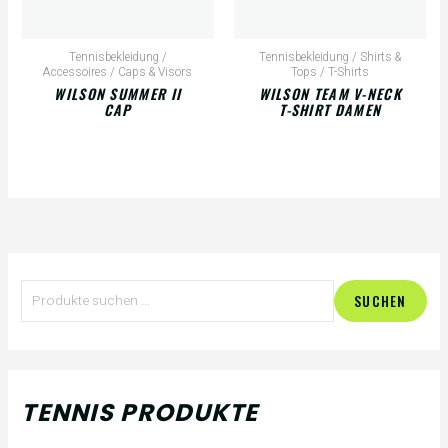
Tennisbekleidung /
Tennisbekleidung / Shirts &
Accessoires / Caps & Visors
Tops / T-Shirts
WILSON SUMMER II
WILSON TEAM V-NECK
CAP
T-SHIRT DAMEN
S
SUCHEN
u
c
h
TENNIS PRODUKTE
e