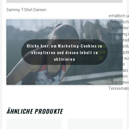
Sammy T-Shirt Damen
erhältlich 
versprich
perfekte
Bewegung 
Der
der Head
Sammy
Klicke hier, um Marketing-Cookies zu
tennis-
Tenniskleid
T-Shirt
akzeptieren und diesen Inhalt zu
point
für ein gut
Damen
DE
Gefühl au
aktivieren
ist für
dem
29.95 €
Tennisplatz 
bei
deinem
nächste
Tennismatc
ÄHNLICHE PRODUKTE