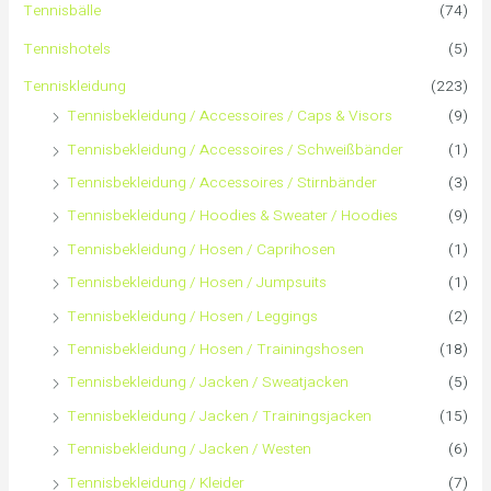
Tennisbälle
(74)
n
Tennishotels
(5)
n
Tenniskleidung
(223)
Tennisbekleidung / Accessoires / Caps & Visors
(9)
a
Tennisbekleidung / Accessoires / Schweißbänder
(1)
c
Tennisbekleidung / Accessoires / Stirnbänder
(3)
h
Tennisbekleidung / Hoodies & Sweater / Hoodies
(9)
Tennisbekleidung / Hosen / Caprihosen
(1)
:
Tennisbekleidung / Hosen / Jumpsuits
(1)
Tennisbekleidung / Hosen / Leggings
(2)
Tennisbekleidung / Hosen / Trainingshosen
(18)
Tennisbekleidung / Jacken / Sweatjacken
(5)
Tennisbekleidung / Jacken / Trainingsjacken
(15)
Tennisbekleidung / Jacken / Westen
(6)
Tennisbekleidung / Kleider
(7)