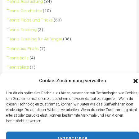
Tennis Ausrüstung
(34)
Tennis Geschichte
(10)
Tennis Tipps und Tricks
(63)
Tennis Training
(3)
Tennis Training für Anfänger
(36)
Tennisass Profis
(7)
Tennisbälle
(4)
Tennisplatz
(1)
Tennisschläger
(12)
Cookie-Zustimmung verwalten
Tennisschuhe
(4)
Um dir ein optimales Erlebnis zu bieten, verwenden wir Technologien wie Cookies,
Tennistaschen
(2)
um Geräteinformationen zu speichern und/oder darauf zuzugreifen. Wenn du
diesen Technologien zustimmst, können wir Daten wie das Surfverhalten oder
Tennisurlaub
(1)
eindeutige IDs auf dieser Website verarbeiten. Wenn du deine Zustimmung nicht
erteilst oder zurückziehst, können bestimmte Merkmale und Funktionen
beeinträchtigt werden.
AKZEPTIEREN