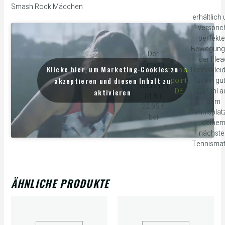
Smash Rock Mädchen
erhältlich
verspric
perfekt
Bewegung 
Der
der Hea
Smash
Klicke hier, um Marketing-Cookies zu
tennis-
Tennisklei
Rock
akzeptieren und diesen Inhalt zu
point
für ein gu
Mädchen
DE
Gefühl a
aktivieren
ist für
dem
22.95 €
Tennisplatz
bei
deine
nächste
Tennismat
ÄHNLICHE PRODUKTE