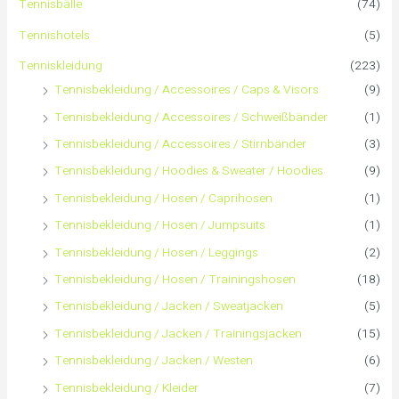
Tennisbälle
(74)
n
Tennishotels
(5)
n
Tenniskleidung
(223)
Tennisbekleidung / Accessoires / Caps & Visors
(9)
a
Tennisbekleidung / Accessoires / Schweißbänder
(1)
c
Tennisbekleidung / Accessoires / Stirnbänder
(3)
h
Tennisbekleidung / Hoodies & Sweater / Hoodies
(9)
Tennisbekleidung / Hosen / Caprihosen
(1)
:
Tennisbekleidung / Hosen / Jumpsuits
(1)
Tennisbekleidung / Hosen / Leggings
(2)
Tennisbekleidung / Hosen / Trainingshosen
(18)
Tennisbekleidung / Jacken / Sweatjacken
(5)
Tennisbekleidung / Jacken / Trainingsjacken
(15)
Tennisbekleidung / Jacken / Westen
(6)
Tennisbekleidung / Kleider
(7)