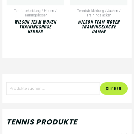
Tennisbekleidung / Hosen /
Tennisbekleidung / Jacken /
Trainingshosen
Trainingsjacken
WILSON TEAM WOVEN
WILSON TEAM WOVEN
TRAININGSHOSE
TRAININGSJACKE
HERREN
DAMEN
S
SUCHEN
u
c
h
TENNIS PRODUKTE
e