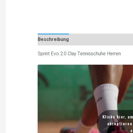
Beschreibung
Sprint Evo 2.0 Clay Tennisschuhe Herren
De
Klicke hier, u
Cl
akzeptieren 
He
a