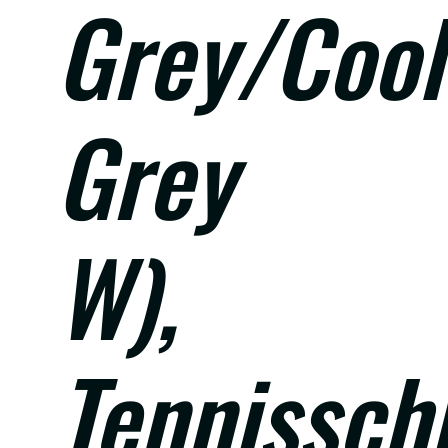
Grey/Cool
Grey
W),
Tennissch