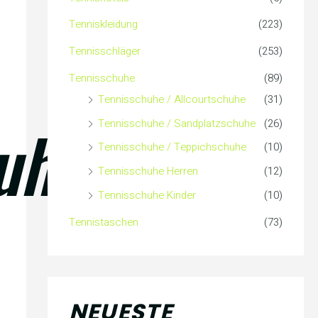
c
Tenniskleidung
(223)
h
Tennisschläger
(253)
:
Tennisschuhe
(89)
Tennisschuhe / Allcourtschuhe
(31)
uhe
Tennisschuhe / Sandplatzschuhe
(26)
Tennisschuhe / Teppichschuhe
(10)
Tennisschuhe Herren
(12)
Tennisschuhe Kinder
(10)
Tennistaschen
(73)
NEUESTE