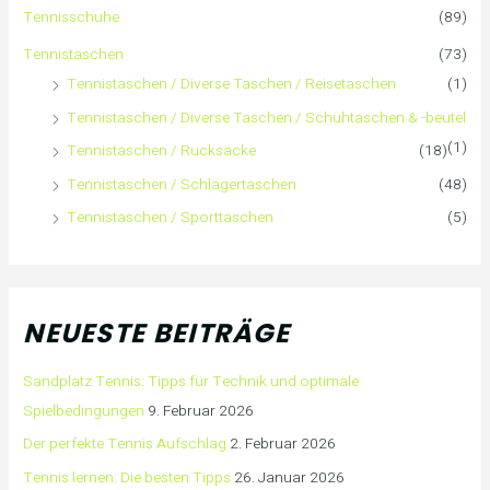
Tennisschuhe
(89)
c
Tennistaschen
(73)
h
Tennistaschen / Diverse Taschen / Reisetaschen
(1)
:
Tennistaschen / Diverse Taschen / Schuhtaschen & -beutel
(1)
Tennistaschen / Rucksäcke
(18)
Tennistaschen / Schlägertaschen
(48)
Tennistaschen / Sporttaschen
(5)
NEUESTE BEITRÄGE
Sandplatz Tennis: Tipps für Technik und optimale
Spielbedingungen
9. Februar 2026
Der perfekte Tennis Aufschlag
2. Februar 2026
Tennis lernen: Die besten Tipps
26. Januar 2026