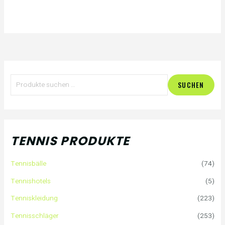
S
SUCHEN
u
c
h
TENNIS PRODUKTE
e
Tennisbälle
(74)
n
Tennishotels
(5)
n
Tenniskleidung
(223)
a
Tennisschläger
(253)