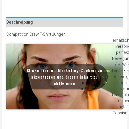
Beschreibung
Competition Crew T-Shirt Jungen
erhältlic
verspri
perfek
Bewegun
Der
der Wil
Klicke hier, um Marketing-Cookies zu
Competition
tennis-
Tenniskle
akzeptieren und diesen Inhalt zu
Crew T-Shirt
point
für ein 
Jungen ist
DE
Gefühl 
aktivieren
für 19.95 €
dem
bei
Tennispla
dein
nächs
Tennisma