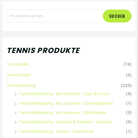
S
SUCHEN
u
c
h
TENNIS PRODUKTE
e
Tennisbälle
(74)
n
Tennishotels
(5)
n
Tenniskleidung
(223)
Tennisbekleidung / Accessoires / Caps & Visors
(9)
a
Tennisbekleidung / Accessoires / Schweißbänder
(1)
c
Tennisbekleidung / Accessoires / Stirnbänder
(3)
h
Tennisbekleidung / Hoodies & Sweater / Hoodies
(9)
Tennisbekleidung / Hosen / Caprihosen
(1)
: