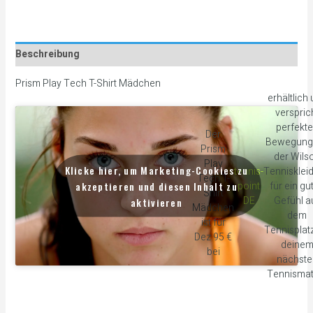
Beschreibung
Prism Play Tech T-Shirt Mädchen
erhältlich
verspric
perfekt
Der
Bewegung 
Prism
der Wils
Play
Klicke hier, um Marketing-Cookies zu
tennis-
Tennisklei
Tech T-
akzeptieren und diesen Inhalt zu
point
für ein gu
Shirt
DE
Gefühl a
aktivieren
Mädchen
dem
ist für
Tennisplatz
Dez 95 €
deine
bei
nächste
Tennismat