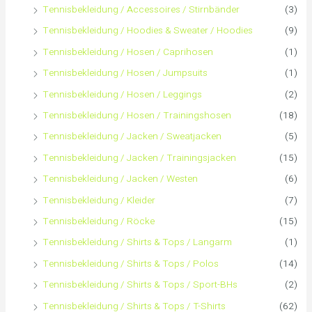
Tennisbekleidung / Accessoires / Stirnbänder
(3)
h
Tennisbekleidung / Hoodies & Sweater / Hoodies
(9)
Tennisbekleidung / Hosen / Caprihosen
(1)
:
Tennisbekleidung / Hosen / Jumpsuits
(1)
Tennisbekleidung / Hosen / Leggings
(2)
Tennisbekleidung / Hosen / Trainingshosen
(18)
Tennisbekleidung / Jacken / Sweatjacken
(5)
Tennisbekleidung / Jacken / Trainingsjacken
(15)
Tennisbekleidung / Jacken / Westen
(6)
Tennisbekleidung / Kleider
(7)
Tennisbekleidung / Röcke
(15)
Tennisbekleidung / Shirts & Tops / Langarm
(1)
Tennisbekleidung / Shirts & Tops / Polos
(14)
Tennisbekleidung / Shirts & Tops / Sport-BHs
(2)
Tennisbekleidung / Shirts & Tops / T-Shirts
(62)