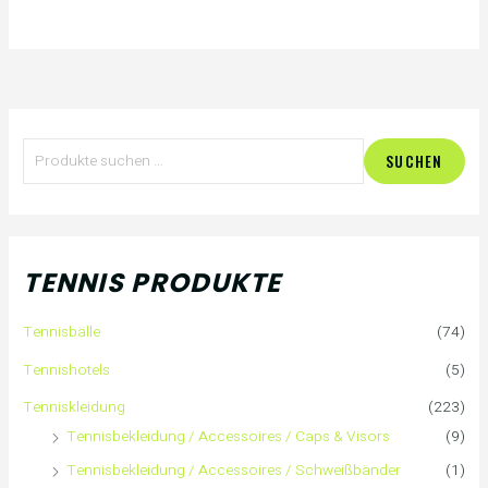
S
SUCHEN
u
c
h
TENNIS PRODUKTE
e
Tennisbälle
(74)
n
Tennishotels
(5)
n
Tenniskleidung
(223)
Tennisbekleidung / Accessoires / Caps & Visors
(9)
a
Tennisbekleidung / Accessoires / Schweißbänder
(1)
c