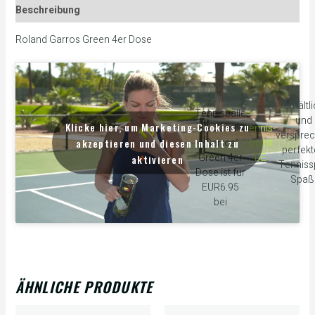
Beschreibung
Roland Garros Green 4er Dose
Die Wilson
erhältl
Tennisbälle
und
Klicke hier, um Marketing-Cookies zu
Roland
tennis-
verspre
akzeptieren und diesen Inhalt zu
Garros
point
perfek
Green 4er
DE
aktivieren
Tennissp
Dose ist für
Spaß
EUR6.95
bei
ÄHNLICHE PRODUKTE