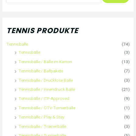
u
c
h
TENNIS PRODUKTE
e
Tennisbälle
(74)
n
Tennisbälle
(3)
n
Tennisbälle / Bälle im Karton
(13)
Tennisbälle / Ballpakete
(7)
a
Tennisbälle / Drucklose Bälle
(3)
c
Tennisbälle / Innendruck Bälle
(21)
Tennisbälle / ITF-Approved
(9)
h
Tennisbälle / ÖTV-Turnierbälle
(1)
:
Tennisbälle / Play & Stay
(9)
Tennisbälle / Trainerbälle
(3)
Tennisbälle / Turnierbälle
(5)