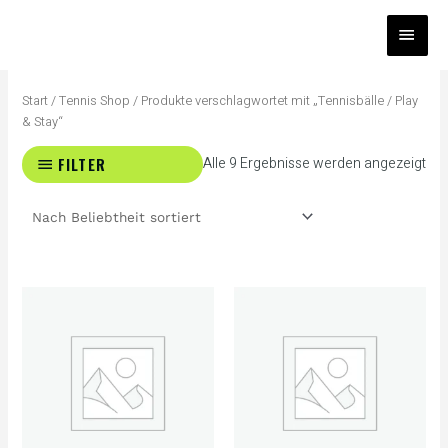
Zum
HAUP
Inhalt
springen
Na
Bel
Start
/
Tennis Shop
/ Produkte verschlagwortet mit „Tennisbälle / Play
sort
& Stay“
FILTER
Alle 9 Ergebnisse werden angezeigt