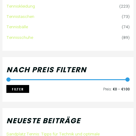
n
e
e
Tenniskleidung
(223)
a
i
i
Tennistaschen
(73)
Tennisbälle
(74)
c
s
s
Tennisschuhe
(89)
h
:
NACH PREIS FILTERN
FILTER
Preis:
€0
—
€100
NEUESTE BEITRÄGE
Sandplatz Tennis: Tipps für Technik und optimale