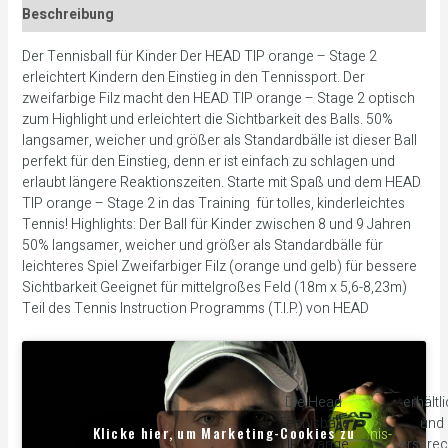
Beschreibung
Der Tennisball für Kinder Der HEAD TIP orange – Stage 2
erleichtert Kindern den Einstieg in den Tennissport. Der
zweifarbige Filz macht den HEAD TIP orange – Stage 2 optisch
zum Highlight und erleichtert die Sichtbarkeit des Balls. 50%
langsamer, weicher und größer als Standardbälle ist dieser Ball
perfekt für den Einstieg, denn er ist einfach zu schlagen und
erlaubt längere Reaktionszeiten. Starte mit Spaß und dem HEAD
TIP orange – Stage 2 in das Training  für tolles, kinderleichtes
Tennis! Highlights: Der Ball für Kinder zwischen 8 und 9 Jahren
50% langsamer, weicher und größer als Standardbälle für
leichteres Spiel Zweifarbiger Filz (orange und gelb) für bessere
Sichtbarkeit Geeignet für mittelgroßes Feld (18m x 5,6-8,23m)
Teil des Tennis Instruction Programms (T.I.P.) von HEAD
Die Head
erhältl
Tennisbälle
und
Klicke hier, um Marketing-Cookies zu
tennis-
TIP Orange
verspre