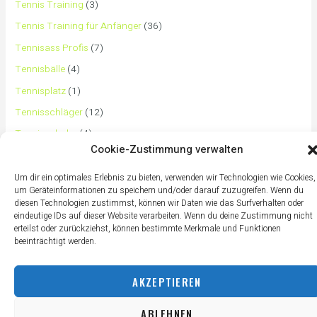
Tennis Training
(3)
Tennis Training für Anfänger
(36)
Tennisass Profis
(7)
Tennisbälle
(4)
Tennisplatz
(1)
Tennisschläger
(12)
Tennisschuhe
(4)
Cookie-Zustimmung verwalten
Tennistaschen
(2)
Tennisurlaub
(1)
Um dir ein optimales Erlebnis zu bieten, verwenden wir Technologien wie Cookies,
um Geräteinformationen zu speichern und/oder darauf zuzugreifen. Wenn du
diesen Technologien zustimmst, können wir Daten wie das Surfverhalten oder
eindeutige IDs auf dieser Website verarbeiten. Wenn du deine Zustimmung nicht
erteilst oder zurückziehst, können bestimmte Merkmale und Funktionen
beeinträchtigt werden.
AKZEPTIEREN
ABLEHNEN