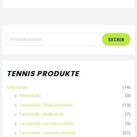
S
SUCHEN
u
c
h
TENNIS PRODUKTE
e
Tennisbälle
(74)
n
Tennisbälle
(3)
n
Tennisbälle / Bälle im Karton
(13)
Tennisbälle / Ballpakete
(7)
a
Tennisbälle / Drucklose Bälle
(3)
c
Tennisbälle / Innendruck Bälle
(21)