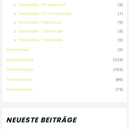
Tennisbälle / ITF-Approved
(9)
h
Tennisbälle / ÖTV-Turnierbälle
(1)
:
Tennisbälle / Play & Stay
(9)
Tennisbälle / Trainerbälle
(3)
Tennisbälle / Turnierbälle
(5)
Tennishotels
(5)
Tenniskleidung
(223)
Tennisschläger
(253)
Tennisschuhe
(89)
Tennistaschen
(73)
NEUESTE BEITRÄGE