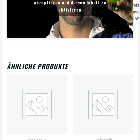
akzeptieren und diesen Inhalt zu
point
(Stage 2)
perfek
DE
aktivieren
3er Dose
Tennissp
ist für
Spaß
EUR5.5 bei
ÄHNLICHE PRODUKTE