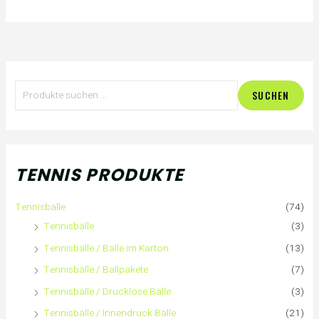
S
SUCHEN
u
c
h
TENNIS PRODUKTE
e
Tennisbälle
(74)
n
Tennisbälle
(3)
n
Tennisbälle / Bälle im Karton
(13)
Tennisbälle / Ballpakete
(7)
a
Tennisbälle / Drucklose Bälle
(3)
c
Tennisbälle / Innendruck Bälle
(21)