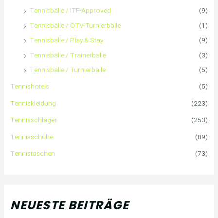
Tennisbälle / ITF-Approved
(9)
h
Tennisbälle / ÖTV-Turnierbälle
(1)
:
Tennisbälle / Play & Stay
(9)
Tennisbälle / Trainerbälle
(3)
Tennisbälle / Turnierbälle
(5)
Tennishotels
(5)
Tenniskleidung
(223)
Tennisschläger
(253)
Tennisschuhe
(89)
Tennistaschen
(73)
NEUESTE BEITRÄGE