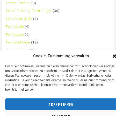
Tennis Training
(3)
Tennis Training für Anfänger
(36)
Tennisass Profis
(7)
Tennisbälle
(4)
Tennisplatz
(1)
Tennisschläger
(12)
Tennisschuhe
(4)
Cookie-Zustimmung verwalten
Tennistaschen
(2)
Tennisurlaub
(1)
Um dir ein optimales Erlebnis zu bieten, verwenden wir Technologien wie Cookies,
um Geräteinformationen zu speichern und/oder darauf zuzugreifen. Wenn du
diesen Technologien zustimmst, können wir Daten wie das Surfverhalten oder
eindeutige IDs auf dieser Website verarbeiten. Wenn du deine Zustimmung nicht
erteilst oder zurückziehst, können bestimmte Merkmale und Funktionen
beeinträchtigt werden.
AKZEPTIEREN
ABLEHNEN