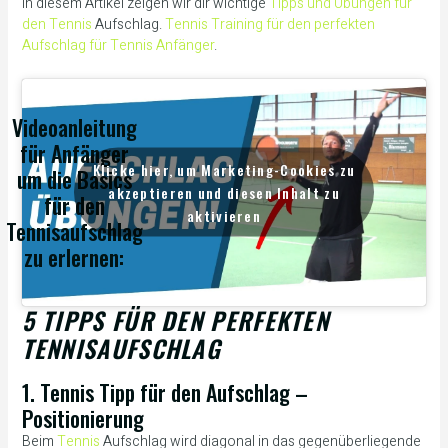
In diesem Artikel zeigen wir dir wichtige
Tipps und Übungen für
den Tennis
Aufschlag.
Tennis Training für den perfekten
Aufschlag für Tennis Anfänger
.
Videoanleitung
für Anfänger
Klicke hier, um Marketing-Cookies zu
um die Basics
akzeptieren und diesen Inhalt zu
für den
aktivieren
Tennisaufschlag
zu erlernen:
5 TIPPS FÜR DEN PERFEKTEN
TENNISAUFSCHLAG
1. Tennis Tipp für den Aufschlag –
Positionierung
Beim
Tennis
Aufschlag wird diagonal in das gegenüberliegende