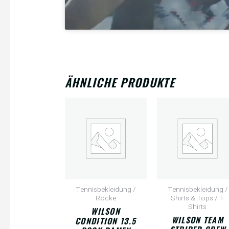
ÄHNLICHE PRODUKTE
Tennisbekleidung /
Tennisbekleidung /
Röcke
Shirts & Tops / T-
Shirts
WILSON
WILSON TEAM
CONDITION 13.5