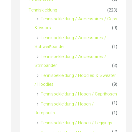
c
Tenniskleidung
(223)
h
Tennisbekleidung / Accessoires / Caps
& Visors
(9)
:
Tennisbekleidung / Accessoires /
Schweißbänder
(1)
Tennisbekleidung / Accessoires /
Stirnbänder
(3)
Tennisbekleidung / Hoodies & Sweater
/ Hoodies
(9)
Tennisbekleidung / Hosen / Caprihosen
(1)
Tennisbekleidung / Hosen /
Jumpsuits
(1)
Tennisbekleidung / Hosen / Leggings
(2)