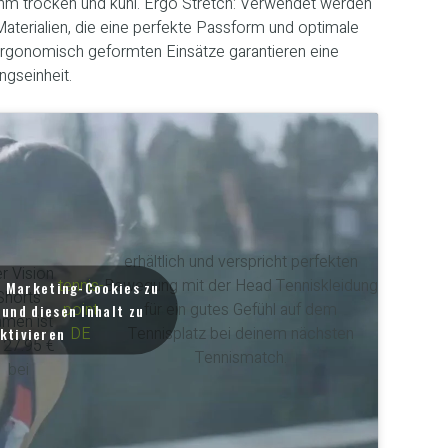
m trocken und kühl. Ergo Stretch: Verwendet werden
Materialien, die eine perfekte Passform und optimale
ergonomisch geformten Einsätze garantieren eine
ngseinheit.
erhältlich und verspricht perfekten
r Vision
tennis-
Bewegung mit der Head Tenniskleidung
m Marketing-Cookies zu
Shorts
point
für ein gutes Gefühl auf dem
und diesen Inhalt zu
men ist
DE
Tennisplatz bei deinem nächsten
ktivieren
r 27.95 €
Tennismatch.
bei