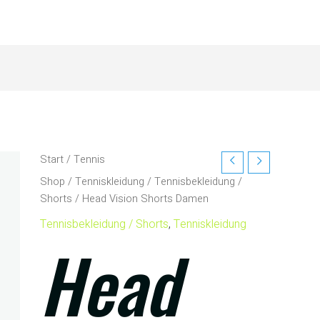
Start
/
Tennis
Shop
/
Tenniskleidung
/
Tennisbekleidung /
Shorts
/ Head Vision Shorts Damen
Tennisbekleidung / Shorts
,
Tenniskleidung
Head