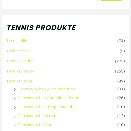
c
h
TENNIS PRODUKTE
e
Tennisbälle
(74)
n
Tennishotels
(5)
n
Tenniskleidung
(223)
a
Tennisschläger
(253)
Tennisschuhe
(89)
c
Tennisschuhe / Allcourtschuhe
(31)
h
Tennisschuhe / Sandplatzschuhe
(26)
:
Tennisschuhe / Teppichschuhe
(10)
Tennisschuhe Herren
(12)
Tennisschuhe Kinder
(10)