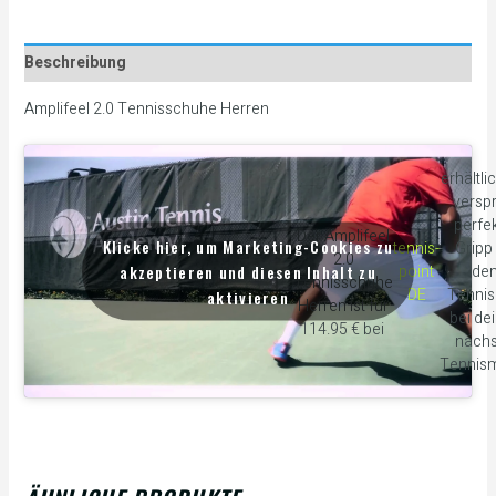
Beschreibung
Amplifeel 2.0 Tennisschuhe Herren
erhältli
verspr
perfe
Der Amplifeel
Klicke hier, um Marketing-Cookies zu
tennis-
Gripp
2.0
akzeptieren und diesen Inhalt zu
point
de
Tennisschuhe
DE
Tennis
aktivieren
Herren ist für
bei de
114.95 € bei
nächs
Tennism