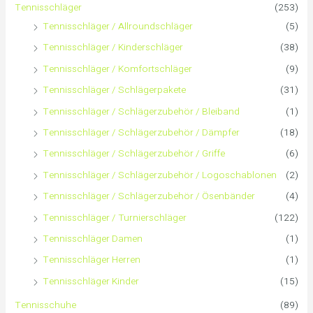
a
Tennisschläger
(253)
Tennisschläger / Allroundschläger
(5)
c
Tennisschläger / Kinderschläger
(38)
h
Tennisschläger / Komfortschläger
(9)
:
Tennisschläger / Schlägerpakete
(31)
Tennisschläger / Schlägerzubehör / Bleiband
(1)
Tennisschläger / Schlägerzubehör / Dämpfer
(18)
Tennisschläger / Schlägerzubehör / Griffe
(6)
Tennisschläger / Schlägerzubehör / Logoschablonen
(2)
Tennisschläger / Schlägerzubehör / Ösenbänder
(4)
Tennisschläger / Turnierschläger
(122)
Tennisschläger Damen
(1)
Tennisschläger Herren
(1)
Tennisschläger Kinder
(15)
Tennisschuhe
(89)