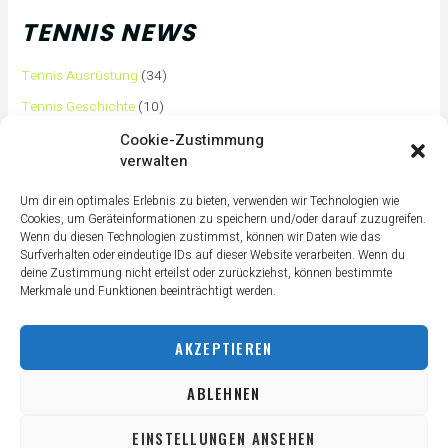
TENNIS NEWS
Tennis Ausrüstung
(34)
Tennis Geschichte
(10)
Tennis Tipps und Tricks
(63)
Cookie-Zustimmung
verwalten
Tennis Training
(3)
Tennis Training für Anfänger
(36)
Um dir ein optimales Erlebnis zu bieten, verwenden wir Technologien wie
Cookies, um Geräteinformationen zu speichern und/oder darauf zuzugreifen.
Tennisass Profis
(7)
Wenn du diesen Technologien zustimmst, können wir Daten wie das
Surfverhalten oder eindeutige IDs auf dieser Website verarbeiten. Wenn du
Tennisbälle
(4)
deine Zustimmung nicht erteilst oder zurückziehst, können bestimmte
Tennisplatz
(1)
Merkmale und Funktionen beeinträchtigt werden.
Tennisschläger
(12)
AKZEPTIEREN
Tennisschuhe
(4)
Tennistaschen
(2)
ABLEHNEN
Tennisurlaub
(1)
EINSTELLUNGEN ANSEHEN