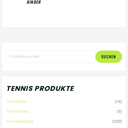
KINDER
S
SUCHEN
u
c
h
TENNIS PRODUKTE
e
Tennisbälle
(74)
n
Tennishotels
(5)
n
Tenniskleidung
(223)