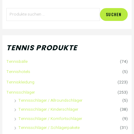
S
SUCHEN
u
c
h
TENNIS PRODUKTE
e
Tennisbälle
(74)
n
Tennishotels
(5)
n
Tenniskleidung
(223)
a
Tennisschläger
(253)
Tennisschläger / Allroundschläger
(5)
c
Tennisschläger / Kinderschläger
(38)
h
Tennisschläger / Komfortschläger
(9)
:
Tennisschläger / Schlägerpakete
(31)