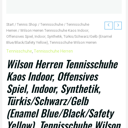
Start
/
Tennis Shop
/
Tennisschuhe
/
Tennisschuhe
Herren
/ Wilson Herren Tennisschuhe Kaos Indoor,
Offensives Spiel, Indoor, Synthetik, Türkis/Schwarz/Gelb (Enamel
Blue/Black/Safety Yellow), Tennisschuhe Wilson Herren
Tennisschuhe
,
Tennisschuhe Herren
Wilson Herren Tennisschuhe
Kaos Indoor, Offensives
Spiel, Indoor, Synthetik,
Türkis/Schwarz/Gelb
(Enamel Blue/Black/Safety
Yellow), Tennisschuhe Wilson