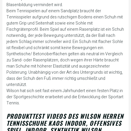
Blasenbildung vermindert wird.
Beim Tennispielen auf einem Sandplatz braucht der
Tennisspieler aufgrund des rutschigen Bodens einen Schuh mit
gutem Grip und Seitenhalt sowie eine Sohle mit
Fischgrätenprofil. Beim Spiel auf einem Rasenplatz ist ein Schuh
notwendig, der jede Bewegung unterstützt, da der Ball nach
jedem Schlag immer schneller wird. Ein Schuh mit flacher Sohle
ist flexibel und schränkt somit keine Bewegungen ein.
Synthetische/ Betonoberflächen gelten als neutral im Vergleich
zu Sand- oder Rasenplätzen, doch wegen ihrer Härte braucht
man Schuhe mit höherer Elastizität und ausgezeichneter
Polsterung. Unabhängig von der Art des Untergrunds ist wichtig,
dass der Schuh den Fuß immer richtig umschließt und
unterstützt.
Wilson hat sich seit fast einem Jahrhundert einen festen Platz in
der Sportgeschichte erarbeitet und die Entwicklung der Sportart
Tennis.
PRODUKTTEST VIDEOS DES WILSON HERREN
TENNISSCHUHE KAOS INDOOR, OFFENSIVES
SPIEL, INDOOR, SYNTHETIK WILSON