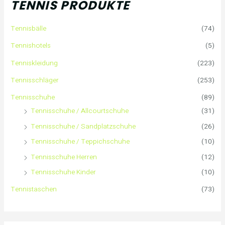
TENNIS PRODUKTE
e
Tennisbälle
(74)
n
Tennishotels
(5)
n
Tenniskleidung
(223)
a
Tennisschläger
(253)
Tennisschuhe
(89)
c
Tennisschuhe / Allcourtschuhe
(31)
h
Tennisschuhe / Sandplatzschuhe
(26)
:
Tennisschuhe / Teppichschuhe
(10)
Tennisschuhe Herren
(12)
Tennisschuhe Kinder
(10)
Tennistaschen
(73)