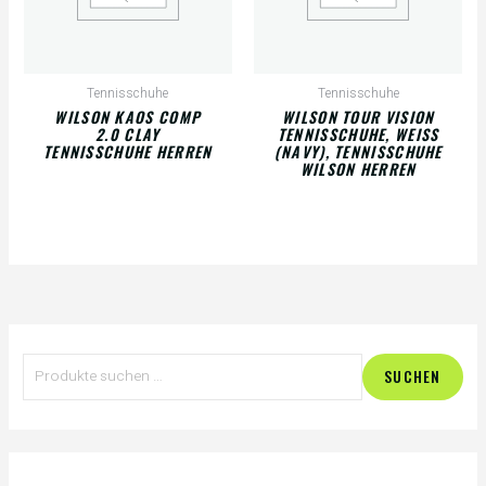
Tennisschuhe
Tennisschuhe
WILSON KAOS COMP
WILSON TOUR VISION
2.0 CLAY
TENNISSCHUHE, WEISS (
TENNISSCHUHE HERREN
NAVY), TENNISSCHUHE W
ILSON HERREN
S
SUCHEN
u
c
h