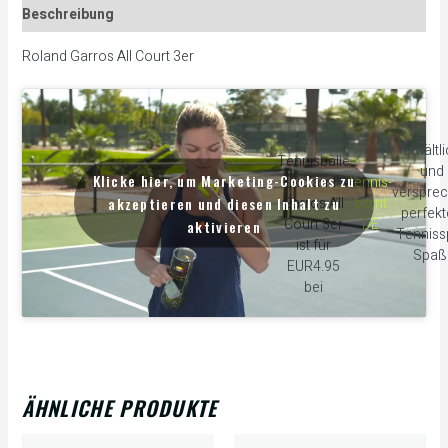
Beschreibung
Roland Garros All Court 3er
Die Wilson
erhältl
Tennisbälle
und
Klicke hier, um Marketing-Cookies zu
Roland
tennis-
verspre
akzeptieren und diesen Inhalt zu
Garros All
point
perfek
Court 3er
DE
aktivieren
Tennissp
ist für
Spaß
EUR4.95
bei
ÄHNLICHE PRODUKTE