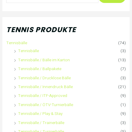
u
c
h
TENNIS PRODUKTE
e
Tennisbälle
(74)
n
Tennisbälle
(3)
n
Tennisbälle / Bälle im Karton
(13)
Tennisbälle / Ballpakete
(7)
a
Tennisbälle / Drucklose Bälle
(3)
c
Tennisbälle / Innendruck Bälle
(21)
Tennisbälle / ITF-Approved
(9)
h
Tennisbälle / ÖTV-Turnierbälle
(1)
:
Tennisbälle / Play & Stay
(9)
Tennisbälle / Trainerbälle
(3)
Tennisbälle / Turnierbälle
(5)