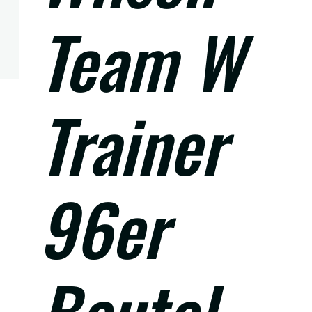
Team W
Trainer
96er
Beutel