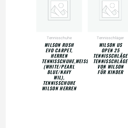
Tennisschuhe
Tennisschläger
WILSON RUSH
WILSON US
EVO CARPET,
OPEN 25
HERREN
TENNISSCHLÄGE
TENNISSCHUHE,WEISS (
TENNISSCHLÄGE
WHITE/PEARL B
VON WILSON
LUE/NAVY W
FÜR KINDER
IL), T
ENNISSCHUHE W
ILSON HERREN