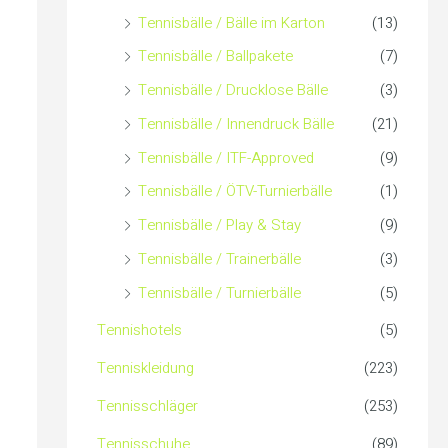
c
Tennisbälle / Bälle im Karton
(13)
Tennisbälle / Ballpakete
(7)
h
Tennisbälle / Drucklose Bälle
(3)
:
Tennisbälle / Innendruck Bälle
(21)
Tennisbälle / ITF-Approved
(9)
Tennisbälle / ÖTV-Turnierbälle
(1)
Tennisbälle / Play & Stay
(9)
Tennisbälle / Trainerbälle
(3)
Tennisbälle / Turnierbälle
(5)
Tennishotels
(5)
Tenniskleidung
(223)
Tennisschläger
(253)
Tennisschuhe
(89)