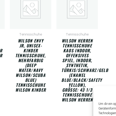
Tennisschuhe
Tennisschuhe
WILSON ENVY
WILSON HERREN
JR, UNISEX-
TENNISSCHUHE
R
KINDER
KAOS INDOOR,
R
TENNISSCHUHE,
OFFENSIVES
MEHRFARBIG
SPIEL, INDOOR,
(DEEP
SYNTHETIK,
WATER/NAVY
TÜRKIS/SCHWARZ/GELB
WILSON/SCUBA
(ENAMEL
BLUE)
BLUE/BLACK/SAFETY
TENNISSCHUHE
YELLOW),
WILSON KINDER
GRÖSSE: 43 1/3 T
ENNISSCHUHE W
ILSON HERREN
Um dir ein o
Geräteinform
Technologien