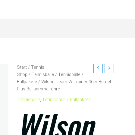
Start
/
Tennis
Shop
/
Tennisbälle
/
Tennisbälle /
Ballpakete
/ Wilson Team W Trainer 96er Beutel
Plus Ballsammelröhre
Tennisbälle
,
Tennisbälle / Ballpakete
Wilson