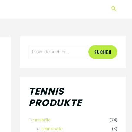
S
SUCHEN
u
c
h
TENNIS
e
PRODUKTE
n
n
Tennisbälle
(74)
a
Tennisbälle
(3)