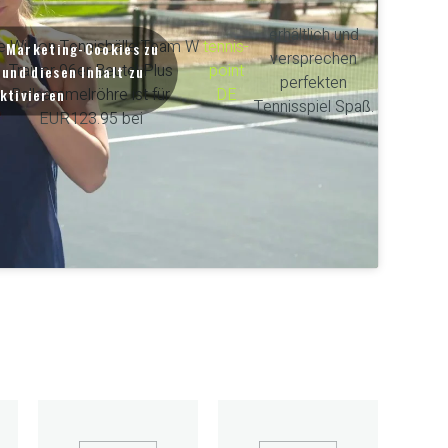
erhältlich und
e Wilson Tennisbälle Team W
tennis-
m Marketing-Cookies zu
versprechen
Trainer 96er Beutel Plus
point
und diesen Inhalt zu
perfekten
Ballsammelröhre ist für
DE
ktivieren
Tennisspiel Spaß.
EUR123.95 bei