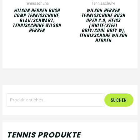
Tennisschuhe
Tennisschuhe
WILSON HERREN RUSH
WILSON HERREN
COMP TENNISSCHUHE,
TENNISSCHUHE RUSH
BLAU/SCHWARZ,
OPEN 2.0, WEISS (
TENNISSCHUHE WILSON
WHITE/STEEL G
HERREN
REY/COOL GREY W), T
ENNISSCHUHE WILSON H
ERREN
S
SUCHEN
u
c
h
TENNIS PRODUKTE