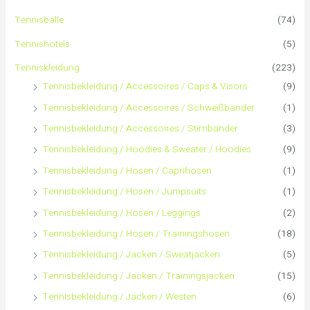
e
Tennisbälle
(74)
n
Tennishotels
(5)
n
Tenniskleidung
(223)
Tennisbekleidung / Accessoires / Caps & Visors
(9)
a
Tennisbekleidung / Accessoires / Schweißbänder
(1)
c
Tennisbekleidung / Accessoires / Stirnbänder
(3)
h
Tennisbekleidung / Hoodies & Sweater / Hoodies
(9)
Tennisbekleidung / Hosen / Caprihosen
(1)
:
Tennisbekleidung / Hosen / Jumpsuits
(1)
Tennisbekleidung / Hosen / Leggings
(2)
Tennisbekleidung / Hosen / Trainingshosen
(18)
Tennisbekleidung / Jacken / Sweatjacken
(5)
Tennisbekleidung / Jacken / Trainingsjacken
(15)
Tennisbekleidung / Jacken / Westen
(6)