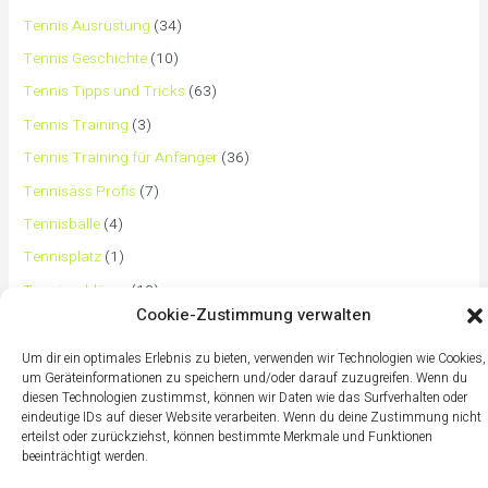
Tennis Ausrüstung
(34)
Tennis Geschichte
(10)
Tennis Tipps und Tricks
(63)
Tennis Training
(3)
Tennis Training für Anfänger
(36)
Tennisass Profis
(7)
Tennisbälle
(4)
Tennisplatz
(1)
Tennisschläger
(12)
Cookie-Zustimmung verwalten
Tennisschuhe
(4)
Tennistaschen
(2)
Um dir ein optimales Erlebnis zu bieten, verwenden wir Technologien wie Cookies,
um Geräteinformationen zu speichern und/oder darauf zuzugreifen. Wenn du
Tennisurlaub
(1)
diesen Technologien zustimmst, können wir Daten wie das Surfverhalten oder
eindeutige IDs auf dieser Website verarbeiten. Wenn du deine Zustimmung nicht
erteilst oder zurückziehst, können bestimmte Merkmale und Funktionen
beeinträchtigt werden.