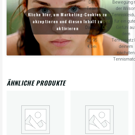
Der
Bewegung m
Team
der Wilso
Klicke hier, um Marketing-Cookies zu
3.5
tennis-
Tenniskleid
akzeptieren und diesen Inhalt zu
Shorts
point
für ein gut
Damen
DE
Gefühl au
aktivieren
ist für
dem
26.95
Tennisplatz 
€ bei
deinem
nächsten
Tennismatc
ÄHNLICHE PRODUKTE