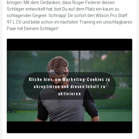
bringen. Mit dem Gedanken, dass Roger Federer diesen
Schläger entwickelt hat, bist Du auf dem Platz ein kaum zu
schlagender Gegner. Schnapp’ Dir sofort den Wilson Pro Staff
97 L CV und bilde schon im nächsten Training ein unschlagbares
Paar mit Deinem Schläger!
Klicke hier, um Marketing-Cookies zu
akzeptieren und diesen Inhalt zu
aktivieren