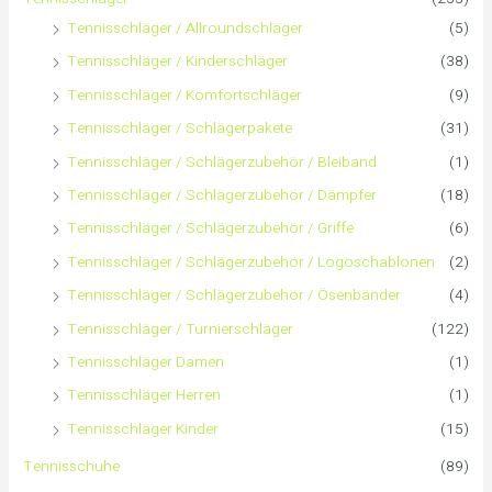
Tennisschläger / Allroundschläger
(5)
c
Tennisschläger / Kinderschläger
(38)
h
Tennisschläger / Komfortschläger
(9)
:
Tennisschläger / Schlägerpakete
(31)
Tennisschläger / Schlägerzubehör / Bleiband
(1)
Tennisschläger / Schlägerzubehör / Dämpfer
(18)
Tennisschläger / Schlägerzubehör / Griffe
(6)
Tennisschläger / Schlägerzubehör / Logoschablonen
(2)
Tennisschläger / Schlägerzubehör / Ösenbänder
(4)
Tennisschläger / Turnierschläger
(122)
Tennisschläger Damen
(1)
Tennisschläger Herren
(1)
Tennisschläger Kinder
(15)
Tennisschuhe
(89)