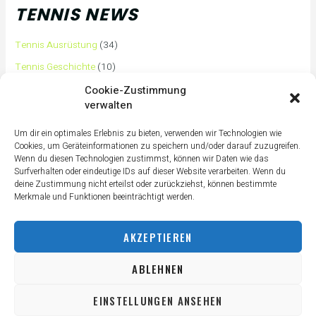
TENNIS NEWS
Tennis Ausrüstung
(34)
Tennis Geschichte
(10)
Tennis Tipps und Tricks
(63)
Cookie-Zustimmung
verwalten
Tennis Training
(3)
Tennis Training für Anfänger
(36)
Um dir ein optimales Erlebnis zu bieten, verwenden wir Technologien wie
Cookies, um Geräteinformationen zu speichern und/oder darauf zuzugreifen.
Tennisass Profis
(7)
Wenn du diesen Technologien zustimmst, können wir Daten wie das
Surfverhalten oder eindeutige IDs auf dieser Website verarbeiten. Wenn du
Tennisbälle
(4)
deine Zustimmung nicht erteilst oder zurückziehst, können bestimmte
Tennisplatz
(1)
Merkmale und Funktionen beeinträchtigt werden.
Tennisschläger
(12)
AKZEPTIEREN
Tennisschuhe
(4)
Tennistaschen
(2)
ABLEHNEN
Tennisurlaub
(1)
EINSTELLUNGEN ANSEHEN