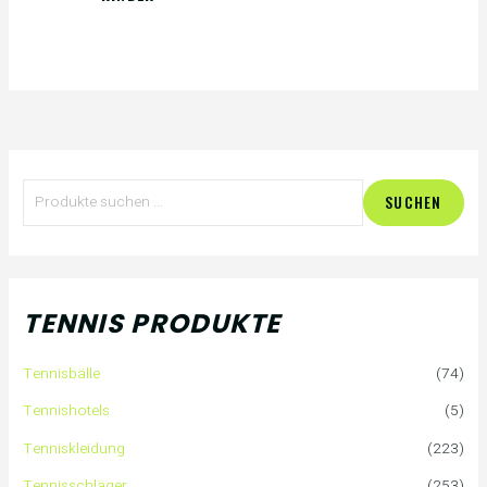
S
SUCHEN
u
c
h
TENNIS PRODUKTE
e
Tennisbälle
(74)
n
Tennishotels
(5)
n
Tenniskleidung
(223)
a
Tennisschläger
(253)