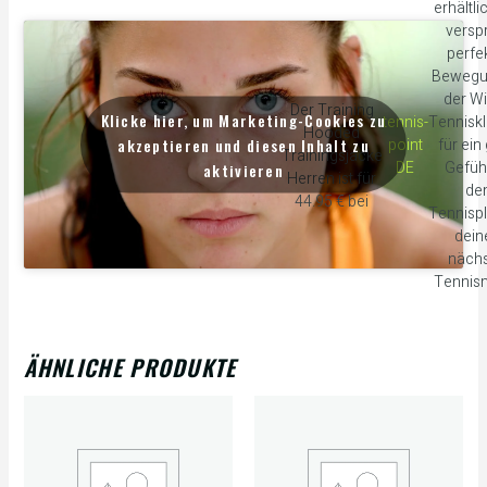
erhältli
verspr
perfe
Bewegu
der W
Der Training
Klicke hier, um Marketing-Cookies zu
tennis-
Tennisk
Hooded
akzeptieren und diesen Inhalt zu
point
für ein
Trainingsjacke
DE
Gefüh
aktivieren
Herren ist für
de
44.95 € bei
Tennispl
dei
näch
Tennis
ÄHNLICHE PRODUKTE