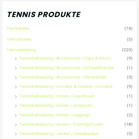
h
TENNIS PRODUKTE
e
Tennisbälle
(74)
n
Tennishotels
(5)
n
Tenniskleidung
(223)
Tennisbekleidung / Accessoires / Caps & Visors
(9)
a
Tennisbekleidung / Accessoires / Schweißbänder
(1)
c
Tennisbekleidung / Accessoires / Stirnbänder
(3)
h
Tennisbekleidung / Hoodies & Sweater / Hoodies
(9)
Tennisbekleidung / Hosen / Caprihosen
(1)
:
Tennisbekleidung / Hosen / Jumpsuits
(1)
Tennisbekleidung / Hosen / Leggings
(2)
Tennisbekleidung / Hosen / Trainingshosen
(18)
Tennisbekleidung / Jacken / Sweatjacken
(5)