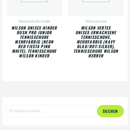
Tennisschuhe Kinder
Tennisschuhe
WILSON UNISEX-KINDER
WILSON VERTEX
RUSH PRO JUNIOR
UNISEX-ERWACHSENE
TENNISSCHUHE
TENNISSCHUHE,
MEHRFARBIG (NEON
MEHRFARBIG (NAVY
RED FIESTA PINK
BLAU/ROT/SILBER),
WHITE), TENNISSCHUHE
TENNISSCHUHE WILSON
WILSON KINDER
HERREN
S
SUCHEN
u
c