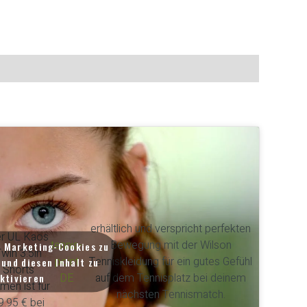
erhältlich und verspricht perfekten
r UL Kaos
tennis-
Bewegung mit der Wilson
m Marketing-Cookies zu
win 3.5in
point
Tenniskleidung für ein gutes Gefühl
und diesen Inhalt zu
Shorts
DE
auf dem Tennisplatz bei deinem
ktivieren
men ist für
nächsten Tennismatch.
9.95 € bei