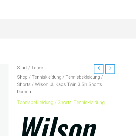
Start
/
Tennis
Shop
/
Tenniskleidung
/
Tennisbekleidung /
Shorts
/ Wilson UL Kaos Twin 3.5in Shorts
Damen
Tennisbekleidung / Shorts
,
Tenniskleidung
Wilson