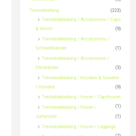
c
Tenniskleidung
(223)
h
Tennisbekleidung / Accessoires / Caps
& Visors
(9)
:
Tennisbekleidung / Accessoires /
Schweißbänder
(1)
Tennisbekleidung / Accessoires /
Stirnbänder
(3)
Tennisbekleidung / Hoodies & Sweater
/ Hoodies
(9)
Tennisbekleidung / Hosen / Caprihosen
(1)
Tennisbekleidung / Hosen /
Jumpsuits
(1)
Tennisbekleidung / Hosen / Leggings
(2)