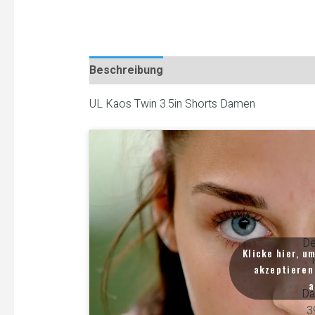
Beschreibung
UL Kaos Twin 3.5in Shorts Damen
De
Klicke hier, u
T
akzeptieren 
a
Da
3