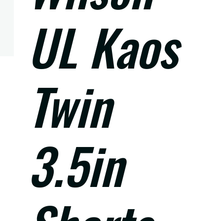
UL Kaos
Twin
3.5in