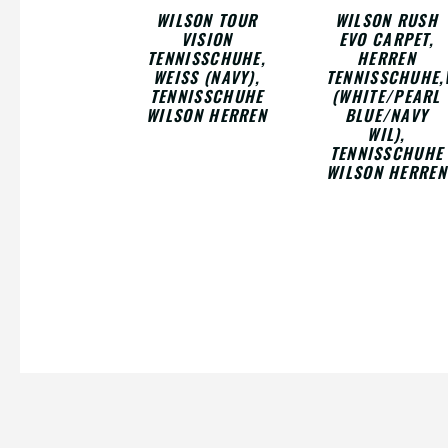
WILSON TOUR
WILSON RUSH
VISION
EVO CARPET,
TENNISSCHUHE,
HERREN
WEISS (NAVY), T
TENNISSCHUHE,W
ENNISSCHUHE W
WHITE/PEARL B
ILSON HERREN
LUE/NAVY W
IL), T
ENNISSCHUHE W
ILSON HERREN