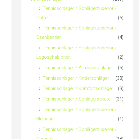
c
s
s
Tennisschläger / Schlägerzubehör /
Griffe
(6)
h
Tennisschläger / Schlägerzubehör /
:
Ösenbänder
(4)
Tennisschläger / Schlägerzubehör /
Logoschablonen
(2)
Tennisschläger / Allroundschläger
(5)
Tennisschläger / Kinderschläger
(38)
Tennisschläger / Komfortschläger
(9)
Tennisschläger / Schlägerpakete
(31)
Tennisschläger / Schlägerzubehör /
Bleiband
(1)
Tennisschläger / Schlägerzubehör /
Dämpfer
(18)