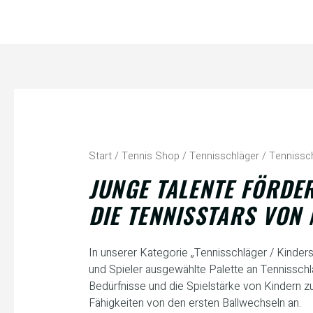
Zum
Inhalt
springen
Nach
Beliebtheit
sortiert
Start
/
Tennis Shop
/
Tennisschläger
/ Tennissch
JUNGE TALENTE FÖRDE
DIE TENNISSTARS VON
In unserer Kategorie „Tennisschläger / Kindersc
und Spieler ausgewählte Palette an Tennissch
Bedürfnisse und die Spielstärke von Kindern zu
Fähigkeiten von den ersten Ballwechseln an.