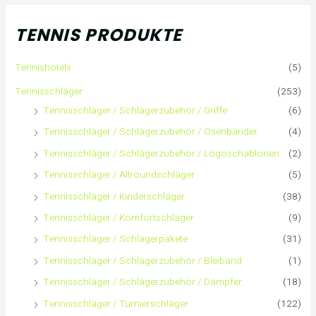
h
.
.
TENNIS PRODUKTE
e
P
P
Tennishotels
(5)
n
r
r
Tennisschläger
(253)
n
e
e
Tennisschläger / Schlägerzubehör / Griffe
(6)
Tennisschläger / Schlägerzubehör / Ösenbänder
(4)
a
i
i
Tennisschläger / Schlägerzubehör / Logoschablonen
(2)
c
s
s
Tennisschläger / Allroundschläger
(5)
h
Tennisschläger / Kinderschläger
(38)
Tennisschläger / Komfortschläger
(9)
:
Tennisschläger / Schlägerpakete
(31)
Tennisschläger / Schlägerzubehör / Bleiband
(1)
Tennisschläger / Schlägerzubehör / Dämpfer
(18)
Tennisschläger / Turnierschläger
(122)