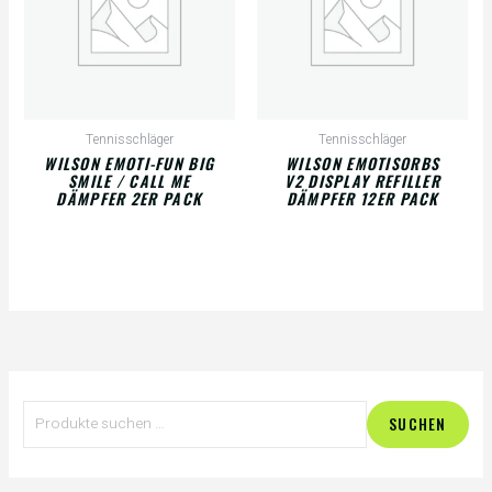
Tennisschläger
Tennisschläger
WILSON EMOTI-FUN BIG
WILSON EMOTISORBS
SMILE / CALL ME
V2 DISPLAY REFILLER
DÄMPFER 2ER PACK
DÄMPFER 12ER PACK
S
M
M
SUCHEN
u
i
a
c
n
x