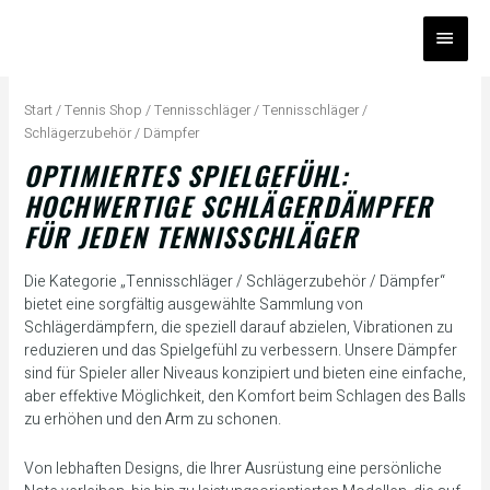
Zum
HAUP
Inhalt
springen
Na
Bel
Start
/
Tennis Shop
/
Tennisschläger
/ Tennisschläger /
sort
Schlägerzubehör / Dämpfer
OPTIMIERTES SPIELGEFÜHL:
HOCHWERTIGE SCHLÄGERDÄMPFER
FÜR JEDEN TENNISSCHLÄGER
Die Kategorie „Tennisschläger / Schlägerzubehör / Dämpfer“
bietet eine sorgfältig ausgewählte Sammlung von
Schlägerdämpfern, die speziell darauf abzielen, Vibrationen zu
reduzieren und das Spielgefühl zu verbessern. Unsere Dämpfer
sind für Spieler aller Niveaus konzipiert und bieten eine einfache,
aber effektive Möglichkeit, den Komfort beim Schlagen des Balls
zu erhöhen und den Arm zu schonen.
Von lebhaften Designs, die Ihrer Ausrüstung eine persönliche