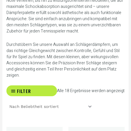
Note verleihen, bis hin zu leistungsorientierten Modellen, die auf
maximale Schockabsorption ausgerichtet sind – unsere
Dämpferpalette erfüllt sowohl ästhetische als auch funktionale
Ansprüche. Sie sind einfach anzubringen und kompatibel mit
den meisten Schlägertypen, was sie zu einem unverzichtbaren
Zubehör für jeden Tennisspieler macht.
Durchstöbern Sie unsere Auswahl an Schlägerdämpfern, um
das richtige Gleichgewicht zwischen Kontrolle, Gefühl und Stil
für Ihr Spiel zu finden. Mit diesen kleinen, aber wirkungsvollen
Accessoires können Sie die Präzision Ihrer Schläge steigern
und gleichzeitig einen Teil Ihrer Persönlichkeit auf dem Platz
zeigen.
FILTER
Alle 18 Ergebnisse werden angezeigt