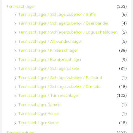
n
r
r
Tennisschläger
(253)
n
e
e
Tennisschläger / Schlägerzubehör / Griffe
(6)
Tennisschläger / Schlägerzubehör / Ösenbänder
(4)
a
i
i
Tennisschläger / Schlägerzubehör / Logoschablonen
(2)
c
s
s
Tennisschläger / Allroundschläger
(5)
h
Tennisschläger / Kinderschläger
(38)
Tennisschläger / Komfortschläger
(9)
:
Tennisschläger / Schlägerpakete
(31)
Tennisschläger / Schlägerzubehör / Bleiband
(1)
Tennisschläger / Schlägerzubehör / Dämpfer
(18)
Tennisschläger / Turnierschläger
(122)
Tennisschläger Damen
(1)
Tennisschläger Herren
(1)
Tennisschläger Kinder
(15)
Tenniskleidung
(223)