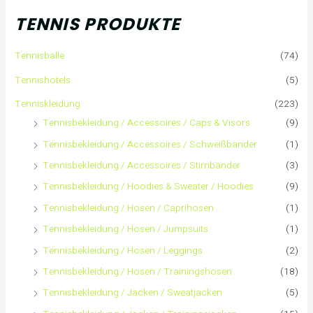
h
TENNIS PRODUKTE
e
Tennisbälle
(74)
n
Tennishotels
(5)
n
Tenniskleidung
(223)
Tennisbekleidung / Accessoires / Caps & Visors
(9)
a
Tennisbekleidung / Accessoires / Schweißbänder
(1)
c
Tennisbekleidung / Accessoires / Stirnbänder
(3)
h
Tennisbekleidung / Hoodies & Sweater / Hoodies
(9)
Tennisbekleidung / Hosen / Caprihosen
(1)
:
Tennisbekleidung / Hosen / Jumpsuits
(1)
Tennisbekleidung / Hosen / Leggings
(2)
Tennisbekleidung / Hosen / Trainingshosen
(18)
Tennisbekleidung / Jacken / Sweatjacken
(5)