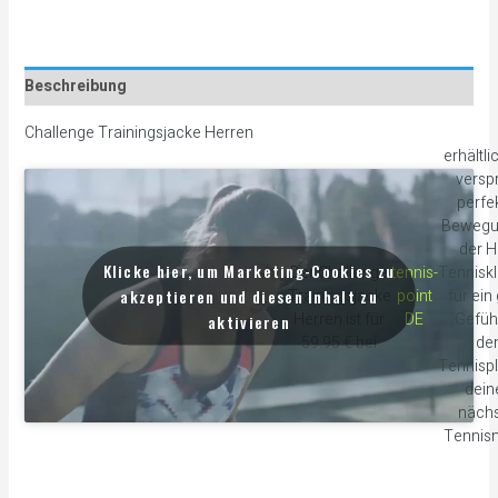
Beschreibung
Challenge Trainingsjacke Herren
erhältli
verspr
perfe
Bewegu
der 
Klicke hier, um Marketing-Cookies zu
Der Challenge
tennis-
Tennisk
akzeptieren und diesen Inhalt zu
Trainingsjacke
point
für ein
Herren ist für
DE
Gefüh
aktivieren
59.95 € bei
de
Tennispl
dei
näch
Tennis