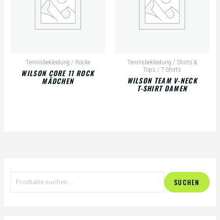
Tennisbekleidung / Röcke
Tennisbekleidung / Shirts &
Tops / T-Shirts
WILSON CORE 11 ROCK
WILSON TEAM V-NECK
MÄDCHEN
T-SHIRT DAMEN
S
SUCHEN
u
c