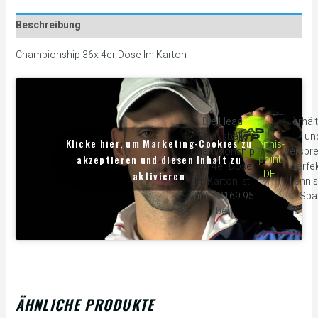
Beschreibung
Championship 36x 4er Dose Im Karton
Die Head
erhält
Tennisbälle
un
Klicke hier, um Marketing-Cookies zu
tennis-
Championship
verspr
akzeptieren und diesen Inhalt zu
point
36x 4er Dose
perfe
DE
aktivieren
Im Karton ist
Tennis
für EUR169.95
Spa
bei
ÄHNLICHE PRODUKTE