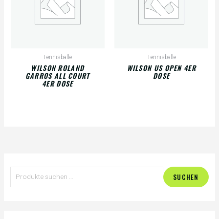
Tennisbälle
Tennisbälle
WILSON ROLAND
WILSON US OPEN 4ER
GARROS ALL COURT
DOSE
4ER DOSE
S
SUCHEN
u
c