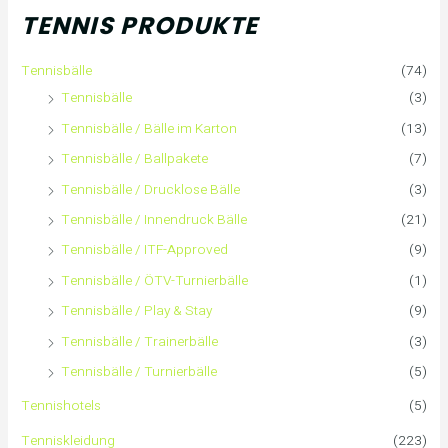
h
TENNIS PRODUKTE
e
Tennisbälle
(74)
n
Tennisbälle
(3)
n
Tennisbälle / Bälle im Karton
(13)
Tennisbälle / Ballpakete
(7)
a
Tennisbälle / Drucklose Bälle
(3)
c
Tennisbälle / Innendruck Bälle
(21)
Tennisbälle / ITF-Approved
(9)
h
Tennisbälle / ÖTV-Turnierbälle
(1)
:
Tennisbälle / Play & Stay
(9)
Tennisbälle / Trainerbälle
(3)
Tennisbälle / Turnierbälle
(5)
Tennishotels
(5)
Tenniskleidung
(223)