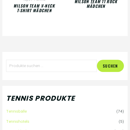
WILSON TEAM 11 ROCK
WILSON TEAM V-NECK
MÄDCHEN
T-SHIRT MÄDCHEN
S
SUCHEN
u
c
h
TENNIS PRODUKTE
e
Tennisbälle
(74)
n
Tennishotels
(5)
n