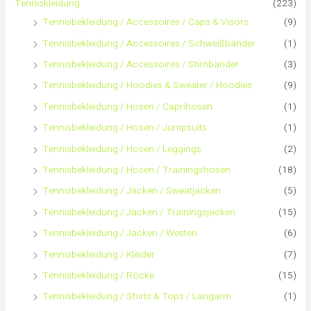
Tenniskleidung
(223)
Tennisbekleidung / Accessoires / Caps & Visors
(9)
a
Tennisbekleidung / Accessoires / Schweißbänder
(1)
c
Tennisbekleidung / Accessoires / Stirnbänder
(3)
h
Tennisbekleidung / Hoodies & Sweater / Hoodies
(9)
Tennisbekleidung / Hosen / Caprihosen
(1)
:
Tennisbekleidung / Hosen / Jumpsuits
(1)
Tennisbekleidung / Hosen / Leggings
(2)
Tennisbekleidung / Hosen / Trainingshosen
(18)
Tennisbekleidung / Jacken / Sweatjacken
(5)
Tennisbekleidung / Jacken / Trainingsjacken
(15)
Tennisbekleidung / Jacken / Westen
(6)
Tennisbekleidung / Kleider
(7)
Tennisbekleidung / Röcke
(15)
Tennisbekleidung / Shirts & Tops / Langarm
(1)