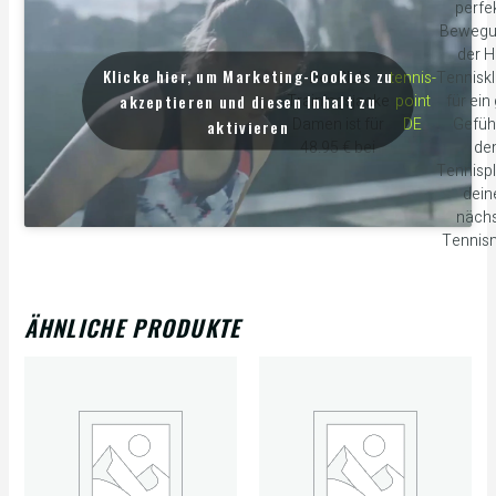
perfe
Bewegu
der 
Klicke hier, um Marketing-Cookies zu
Der Club
tennis-
Tennisk
akzeptieren und diesen Inhalt zu
Trainingsjacke
point
für ein
Damen ist für
DE
Gefüh
aktivieren
48.95 € bei
de
Tennispl
dei
näch
Tennis
ÄHNLICHE PRODUKTE