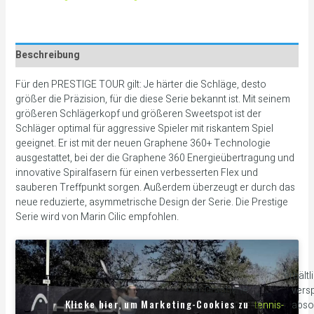
Beschreibung
Für den PRESTIGE TOUR gilt: Je härter die Schläge, desto
größer die Präzision, für die diese Serie bekannt ist. Mit seinem
größeren Schlägerkopf und größeren Sweetspot ist der
Schläger optimal für aggressive Spieler mit riskantem Spiel
geeignet. Er ist mit der neuen Graphene 360+ Technologie
ausgestattet, bei der die Graphene 360 Energieübertragung und
innovative Spiralfasern für einen verbesserten Flex und
sauberen Treffpunkt sorgen. Außerdem überzeugt er durch das
neue reduzierte, asymmetrische Design der Serie. Die Prestige
Serie wird von Marin Cilic empfohlen.
erhältl
Der Graphene
versp
Klicke hier, um Marketing-Cookies zu
360+ Prestige
tennis-
abso