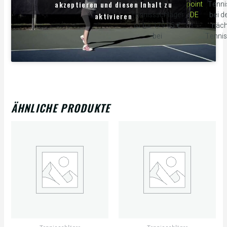
akzeptieren und diesen Inhalt zu
Tour
point
Tenni
Tennissschläger
DE
bei d
aktivieren
ist für 179.95 €
näch
bei
Tennis
ÄHNLICHE PRODUKTE