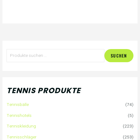
S
SUCHEN
u
c
h
TENNIS PRODUKTE
e
Tennisbälle
(74)
n
Tennishotels
(5)
n
Tenniskleidung
(223)
a
Tennisschläger
(253)