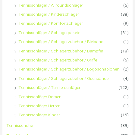
Tennisschläger / Allroundschläger
(5)
c
Tennisschläger / Kinderschläger
(38)
h
Tennisschläger / Komfortschläger
(9)
:
Tennisschläger / Schlägerpakete
(31)
Tennisschläger / Schlägerzubehör / Bleiband
(1)
Tennisschläger / Schlägerzubehör / Dämpfer
(18)
Tennisschläger / Schlägerzubehör / Griffe
(6)
Tennisschläger / Schlägerzubehör / Logoschablonen
(2)
Tennisschläger / Schlägerzubehör / Ösenbänder
(4)
Tennisschläger / Turnierschläger
(122)
Tennisschläger Damen
(1)
Tennisschläger Herren
(1)
Tennisschläger Kinder
(15)
Tennisschuhe
(89)