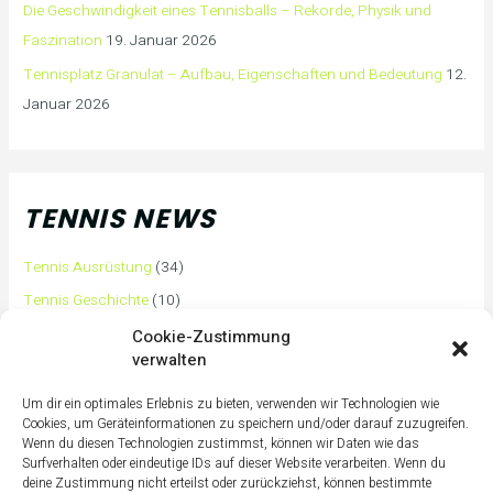
Die Geschwindigkeit eines Tennisballs – Rekorde, Physik und
Faszination
19. Januar 2026
Tennisplatz Granulat – Aufbau, Eigenschaften und Bedeutung
12.
Januar 2026
TENNIS NEWS
Tennis Ausrüstung
(34)
Tennis Geschichte
(10)
Tennis Tipps und Tricks
(63)
Cookie-Zustimmung
verwalten
Tennis Training
(3)
Tennis Training für Anfänger
(36)
Um dir ein optimales Erlebnis zu bieten, verwenden wir Technologien wie
Cookies, um Geräteinformationen zu speichern und/oder darauf zuzugreifen.
Tennisass Profis
(7)
Wenn du diesen Technologien zustimmst, können wir Daten wie das
Surfverhalten oder eindeutige IDs auf dieser Website verarbeiten. Wenn du
Tennisbälle
(4)
deine Zustimmung nicht erteilst oder zurückziehst, können bestimmte