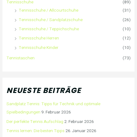
Tennisschuhe
(89)
c
Tennisschuhe / Allcourtschuhe
(31)
h
Tennisschuhe / Sandplatzschuhe
(26)
:
Tennisschuhe / Teppichschuhe
(10)
Tennisschuhe Herren
(12)
Tennisschuhe Kinder
(10)
Tennistaschen
(73)
NEUESTE BEITRÄGE
Sandplatz Tennis: Tipps für Technik und optimale
Spielbedingungen
9. Februar 2026
Der perfekte Tennis Aufschlag
2. Februar 2026
Tennis lernen: Die besten Tipps
26. Januar 2026