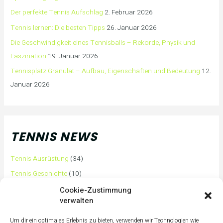
Der perfekte Tennis Aufschlag
2. Februar 2026
Tennis lernen: Die besten Tipps
26. Januar 2026
Die Geschwindigkeit eines Tennisballs – Rekorde, Physik und
Faszination
19. Januar 2026
Tennisplatz Granulat – Aufbau, Eigenschaften und Bedeutung
12.
Januar 2026
TENNIS NEWS
Tennis Ausrüstung
(34)
Tennis Geschichte
(10)
Tennis Tipps und Tricks
(63)
Cookie-Zustimmung
verwalten
Tennis Training
(3)
Tennis Training für Anfänger
(36)
Um dir ein optimales Erlebnis zu bieten, verwenden wir Technologien wie