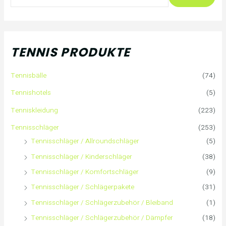
u
c
h
TENNIS PRODUKTE
e
Tennisbälle
(74)
n
Tennishotels
(5)
n
Tenniskleidung
(223)
a
Tennisschläger
(253)
Tennisschläger / Allroundschläger
(5)
c
Tennisschläger / Kinderschläger
(38)
h
Tennisschläger / Komfortschläger
(9)
:
Tennisschläger / Schlägerpakete
(31)
Tennisschläger / Schlägerzubehör / Bleiband
(1)
Tennisschläger / Schlägerzubehör / Dämpfer
(18)