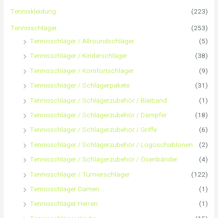
n
Tenniskleidung
(223)
a
Tennisschläger
(253)
Tennisschläger / Allroundschläger
(5)
c
Tennisschläger / Kinderschläger
(38)
h
Tennisschläger / Komfortschläger
(9)
:
Tennisschläger / Schlägerpakete
(31)
Tennisschläger / Schlägerzubehör / Bleiband
(1)
Tennisschläger / Schlägerzubehör / Dämpfer
(18)
Tennisschläger / Schlägerzubehör / Griffe
(6)
Tennisschläger / Schlägerzubehör / Logoschablonen
(2)
Tennisschläger / Schlägerzubehör / Ösenbänder
(4)
Tennisschläger / Turnierschläger
(122)
Tennisschläger Damen
(1)
Tennisschläger Herren
(1)