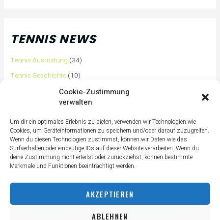
TENNIS NEWS
Tennis Ausrüstung
(34)
Tennis Geschichte
(10)
Tennis Tipps und Tricks
(63)
Cookie-Zustimmung
verwalten
Tennis Training
(3)
Tennis Training für Anfänger
(36)
Um dir ein optimales Erlebnis zu bieten, verwenden wir Technologien wie
Cookies, um Geräteinformationen zu speichern und/oder darauf zuzugreifen.
Tennisass Profis
(7)
Wenn du diesen Technologien zustimmst, können wir Daten wie das
Surfverhalten oder eindeutige IDs auf dieser Website verarbeiten. Wenn du
Tennisbälle
(4)
deine Zustimmung nicht erteilst oder zurückziehst, können bestimmte
Tennisplatz
(1)
Merkmale und Funktionen beeinträchtigt werden.
Tennisschläger
(12)
AKZEPTIEREN
Tennisschuhe
(4)
Tennistaschen
(2)
ABLEHNEN