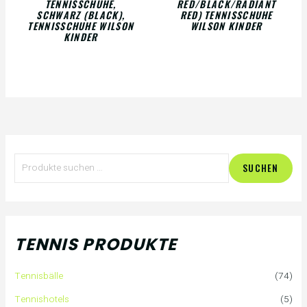
TENNISSCHUHE,
RED/BLACK/RADIANT
SCHWARZ (BLACK),
RED) TENNISSCHUHE
TENNISSCHUHE WILSON
WILSON KINDER
KINDER
S
SUCHEN
u
c
h
TENNIS PRODUKTE
e
Tennisbälle
(74)
n
Tennishotels
(5)