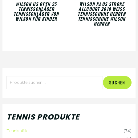
WILSON US OPEN 25
WILSON KAOS STROKE
TENNISSCHLÄGER
ALLCOURT 2018 WEISS
TENNISSCHLÄGER VON
TENNISSCHUHE HERREN
WILSON FÜR KINDER
TENNISSCHUHE WILSON
HERREN
S
SUCHEN
u
c
h
TENNIS PRODUKTE
e
Tennisbälle
(74)
n