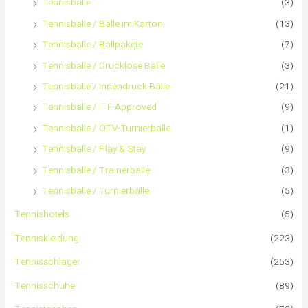
Tennisbälle
(3)
n
Tennisbälle / Bälle im Karton
(13)
Tennisbälle / Ballpakete
(7)
a
Tennisbälle / Drucklose Bälle
(3)
c
Tennisbälle / Innendruck Bälle
(21)
Tennisbälle / ITF-Approved
(9)
h
Tennisbälle / ÖTV-Turnierbälle
(1)
:
Tennisbälle / Play & Stay
(9)
Tennisbälle / Trainerbälle
(3)
Tennisbälle / Turnierbälle
(5)
Tennishotels
(5)
Tenniskleidung
(223)
Tennisschläger
(253)
Tennisschuhe
(89)