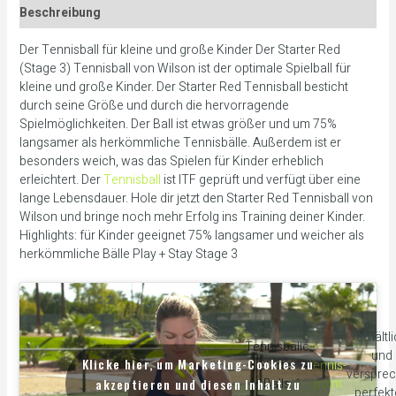
Beschreibung
Der Tennisball für kleine und große Kinder Der Starter Red
(Stage 3) Tennisball von Wilson ist der optimale Spielball für
kleine und große Kinder. Der Starter Red Tennisball besticht
durch seine Größe und durch die hervorragende
Spielmöglichkeiten. Der Ball ist etwas größer und um 75%
langsamer als herkömmliche Tennisbälle. Außerdem ist er
besonders weich, was das Spielen für Kinder erheblich
erleichtert. Der
Tennisball
ist ITF geprüft und verfügt über eine
lange Lebensdauer. Hole dir jetzt den Starter Red Tennisball von
Wilson und bringe noch mehr Erfolg ins Training deiner Kinder.
Highlights: für Kinder geeignet 75% langsamer und weicher als
herkömmliche Bälle Play + Stay Stage 3
Die Wilson
erhältl
Tennisbälle
und
Klicke hier, um Marketing-Cookies zu
Starter
tennis-
verspre
akzeptieren und diesen Inhalt zu
Balls
point
perfek