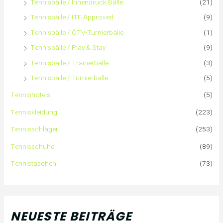
Tennisbälle / Innendruck Bälle
(21)
Tennisbälle / ITF-Approved
(9)
h
Tennisbälle / ÖTV-Turnierbälle
(1)
:
Tennisbälle / Play & Stay
(9)
Tennisbälle / Trainerbälle
(3)
Tennisbälle / Turnierbälle
(5)
Tennishotels
(5)
Tenniskleidung
(223)
Tennisschläger
(253)
Tennisschuhe
(89)
Tennistaschen
(73)
NEUESTE BEITRÄGE