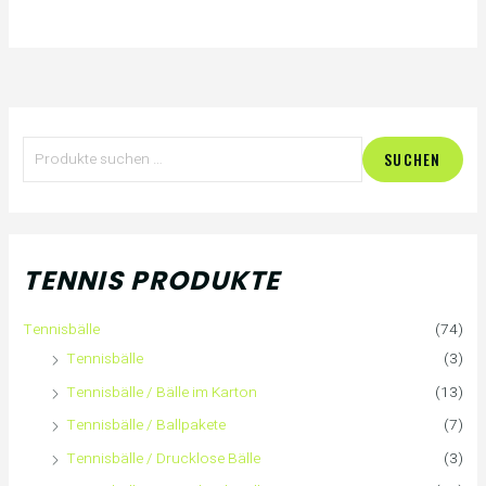
S
SUCHEN
u
c
h
TENNIS PRODUKTE
e
Tennisbälle
(74)
n
Tennisbälle
(3)
n
Tennisbälle / Bälle im Karton
(13)
Tennisbälle / Ballpakete
(7)
a
Tennisbälle / Drucklose Bälle
(3)
c