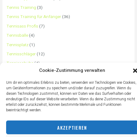
Tennis Training
(3)
Tennis Training für Anfänger
(36)
Tennisass Profis
(7)
Tennisbälle
(4)
Tennisplatz
(1)
Tennisschläger
(12)
Tennisschuhe
(4)
Cookie-Zustimmung verwalten
Tennistaschen
(2)
Tennisurlaub
(1)
Um dir ein optimales Erlebnis zu bieten, verwenden wir Technologien wie Cookies,
um Geräteinformationen zu speichern und/oder darauf zuzugreifen. Wenn du
diesen Technologien zustimmst, können wir Daten wie das Surfverhalten oder
eindeutige IDs auf dieser Website verarbeiten. Wenn du deine Zustimmung nicht
erteilst oder zurückziehst, können bestimmte Merkmale und Funktionen
beeinträchtigt werden.
AKZEPTIEREN