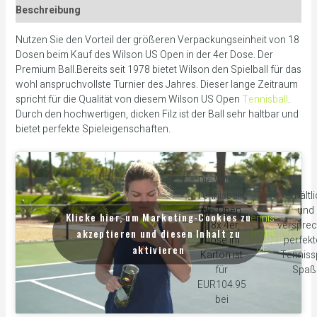
Beschreibung
Nutzen Sie den Vorteil der größeren Verpackungseinheit von 18
Dosen beim Kauf des Wilson US Open in der 4er Dose. Der
Premium Ball.Bereits seit 1978 bietet Wilson den Spielball für das
wohl anspruchvollste Turnier des Jahres. Dieser lange Zeitraum
spricht für die Qualität von diesem Wilson US Open
Tennisball
.
Durch den hochwertigen, dicken Filz ist der Ball sehr haltbar und
bietet perfekte Spieleigenschaften.
Die Wilson
Tennisbälle
erhältl
US Open
und
Klicke hier, um Marketing-Cookies zu
tennis-
18x 4er
verspre
akzeptieren und diesen Inhalt zu
point
Dose Im
perfek
DE
aktivieren
Karton ist
Tennissp
für
Spaß
EUR104.95
bei