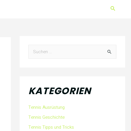
S
u
c
KATEGORIEN
h
e
Tennis Ausrüstung
n
Tennis Geschichte
n
Tennis Tipps und Tricks