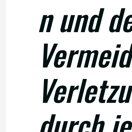
n und d
Vermeid
Verletzu
durch j