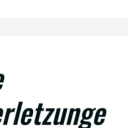
e
erletzunge