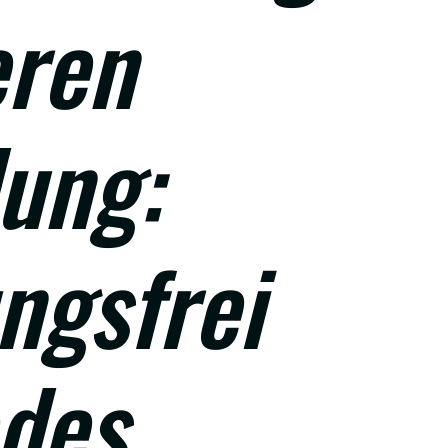
eren
ung:
ngsfrei
edes