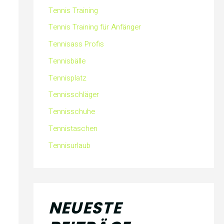
a
Tennis Training
Tennis Training für Anfänger
c
Tennisass Profis
h
Tennisbälle
:
Tennisplatz
Tennisschläger
Tennisschuhe
Tennistaschen
Tennisurlaub
NEUESTE