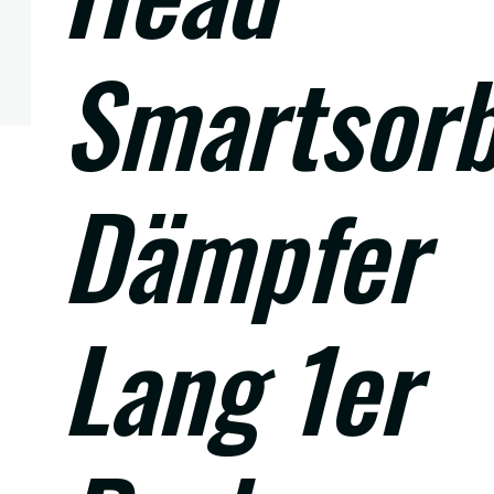
Smartsor
Dämpfer
Lang 1er