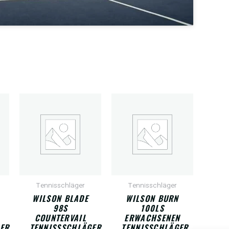
Tennisschläger
Tennisschläger
WILSON BLADE
WILSON BURN
98S
100LS
COUNTERVAIL
ERWACHSENEN
ER
TENNISSSCHLÄGER
TENNISSCHLÄGER